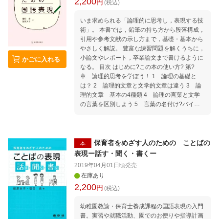
2,200
円
(税込)
いま求められる「論理的に思考し，表現する技
術」。 本書では，鉛筆の持ち方から段落構成，
引用や参考文献の示し方まで，基礎・基本から
やさしく解説。 豊富な練習問題を解くうちに，
小論文やレポート，卒業論文まで書けるように
かごに入れる
なる。 目次 はじめに?この本の使い方? 第?
章 論理的思考を学ぼう！ 1 論理の基礎と
は？ 2 論理的文章と文学的文章は違う 3 論
理的文章 基本の4種類 4 論理の言葉と文学
の言葉を区別しよう 5 言葉の名付け?バイア
スワードに注意? 6 具体と抽象の関係 7 文の
構造(1)?主語・述語? 8 文の構造(2)?修飾語・
接続語? 9 段落を意識する 10 文章構成とキ
ーワード 11 事実と意見を区別する 12 演繹
保育者をめざす人のための ことばの
本
的思考と帰納的思考 第?章 基礎を大事に！ 1
表現ー話す・聞く・書くー
まず、鉛筆の持ち方から 2 平仮名を正しく
2019年04月01日頃
発売
3 片仮名も正しく 4 同音異義語を使い分け
在庫あり
る 5 句読点の打ち方 6 論理的文章で使う言
2,200
円
葉には決意がいる 7 箇条書きの書き方 8 原
(税込)
稿用紙の使い方をマスターする(1)?句読点・符
号? 9 原稿用紙の使い方をマスターする(2)?か
幼稚園教諭・保育士養成課程の国語表現の入門
ぎかっこ? 第?章 小論文を書こう！ 一 基
書。実習や就職活動、園でのお便りや指導計画