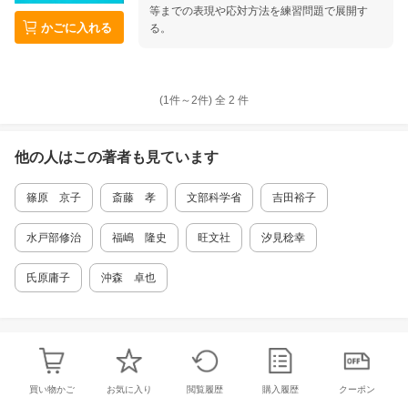
本の形 1 そもそも小論文とは？ 2 キーワー
等までの表現や応対方法を練習問題で展開す
かごに入れる
ド表を作る 3 一次原稿を書く 4 二次原稿を
る。
書く 5 小論文の評価を知ろう 二 もっと小
論文 6 頭括型・双括型・尾括型 7 要約(1)?
キーワードをつなげば要約ができる? 8 要約
(2)?要約ができたら使ってみよう? 9 文章から
(1件～
2
件)
全
2
件
引用して書く(1)?引用のしかた? 10 文章から
引用して書く(2)?引用のテクニック? 11 参考
文献・注の書き方 12 小論文応用編(1)?文章構
他の人はこの
著者
も見ています
成? 13 小論文応用編(2)?文献を用いた具体例
の書き方? 14 小論文応用編(3)?いよいよ書
篠原 京子
斎藤 孝
文部科学省
吉田裕子
く? 15 小論文応用編(4)?仕上げ? 第?章 資料
編 1 文章のキーワード・要約 2 練習問題解
答 3 大学時代に読んでほしい本 4 参考文献
水戸部修治
福嶋 隆史
旺文社
汐見稔幸
氏原庸子
沖森 卓也
買い物かご
お気に入り
閲覧履歴
購入履歴
クーポン