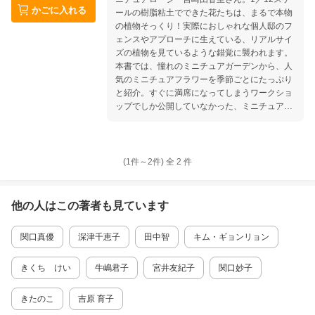
かごに入れる
ールの樹脂粘土でできた花たちは、まるで本物
の植物そっくり！実際におしゃれな個人邸のフ
ェンスやアプローチに生えている、リアルサイ
ズの植物を見ているような錯覚に襲われます。
本書では、憧れのミニチュアガーデンから、人
気のミニチュアフラワーを季節ごとにたっぷり
と紹介。すぐに満席になってしまうワークショ
ップでしか公開していなかった、ミニチュアフ
ラワーの作り方もご紹介します。初めてミニチ
ュアフラワーを作る人でも、第一歩から楽しめ
るように、飾り方や固定の仕方、作ったミニチ
ュアフラワーを植えるコンテナやリアルな仕上
(1件～
2
件)
全
2
件
がりの土の作り方も掲載。展示会情報やイベン
ト、ワークショップへの参加方法や材料まで詳
しくわかります。この1冊でミニチュアフラワ
他の人はこの
著者
も見ています
ーの世界をたっぷりと楽しめます。
関口真優
深津千恵子
田中智
キム・ギョンリョン
きくち けい
牛嶋君子
宮井友紀子
関口妙子
きたのこ
吉原 育子