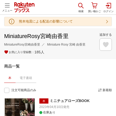
メニュー
熊本地震による配送の影響について
MiniatureRosy宮崎由香里
追加する
MiniatureRosy宮崎由香里
Miniature Rosy 宮崎 由香里
185
人
お気に入り登録数：
商品一覧
本
電子書籍
注文可能商品のみ
新着順
ミニチュアローズBOOK
本
2023年04月10日
発売
在庫あり