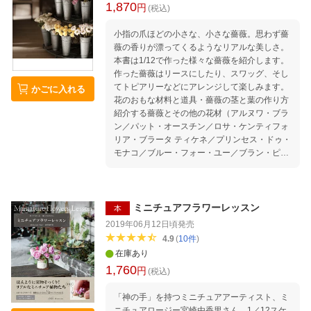
1,870
円
(税込)
小指の爪ほどの小さな、小さな薔薇。思わず薔
薇の香りが漂ってくるようなリアルな美しさ。
本書は1/12で作った様々な薔薇を紹介します。
作った薔薇はリースにしたり、スワッグ、そし
てトピアリーなどにアレンジして楽しみます。
かごに入れる
花のおもな材料と道具・薔薇の茎と葉の作り方
紹介する薔薇とその他の花材（アルヌワ・ブラ
ン／パット・オースチン／ロサ・ケンティフォ
リア・ブラータ ティケネ／プリンセス・ドゥ・
モナコ／ブルー・フォー・ユー／ブラン・ピエ
ール・ドゥ・ロンサール／紫陽花 ブルーベリー
／ユーカリ／ドニャソル ／ミモザ ／ニゲラの
実 ／シュエル・ヴァーズ／シンフォリカルポス
／マベラ スプレー・ウィット／ビバーナム ／
ミニチュアフラワーレッスン
本
ノヴァーリス ／イタリアンルスカス ／ダステ
2019年06月12日頃
発売
ィーミラー／アイビー） アレンジ（リース／フ
4.9
(
10
件
)
ライングリース／スワッグ／トピアリー）＜雑
在庫あり
貨（バケツ／ピッチャー／ボックス／鳥カゴ）
1,760
円
(税込)
「神の手」を持つミニチュアアーティスト、ミ
ニチュアロージー宮崎由香里さん。1／12スケ