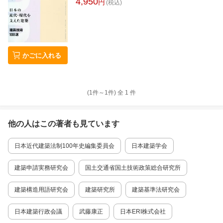
4,950
円
(税込)
かごに入れる
(1件～
1
件)
全
1
件
他の人はこの
著者
も見ています
日本近代建築法制100年史編集委員会
日本建築学会
建築申請実務研究会
国土交通省国土技術政策総合研究所
建築構造用語研究会
建築研究所
建築基準法研究会
日本建築行政会議
武藤康正
日本ERI株式会社