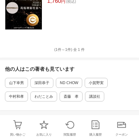
1,760
円
(税込)
(1件～
1
件)
全
1
件
他の人はこの
著者
も見ています
山下幸男
深田恭子
ND CHOW
小賀野実
中村和孝
わだことみ
斎藤 孝
講談社
買い物かご
お気に入り
閲覧履歴
購入履歴
クーポン