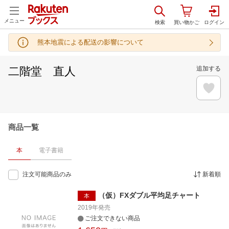
メニュー
熊本地震による配送の影響について
二階堂 直人
追加する
商品一覧
本
電子書籍
注文可能商品のみ
新着順
（仮）FXダブル平均足チャート
本
2019年
発売
ご注文できない商品