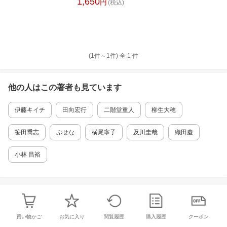
1,650
円
(税込)
(1件～
1
件)
全
1
件
他の人はこの
著者
も見ています
伊藤キイチ
田向宏行
二階堂重人
柳生大穂
笹田喬志
ぶせな
横尾寧子
及川圭哉
織田慶
小林 昌裕
買い物かご
お気に入り
閲覧履歴
購入履歴
クーポン