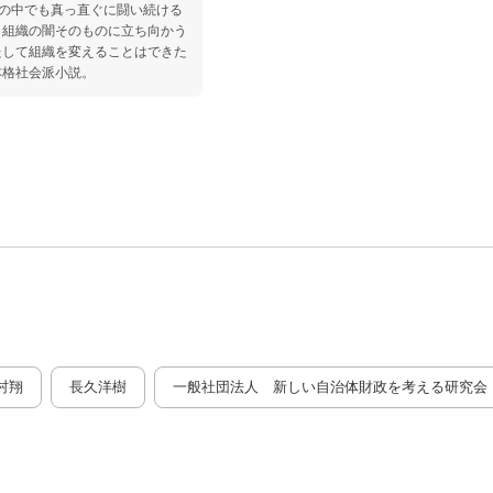
闇の中でも真っ直ぐに闘い続ける
、組織の闇そのものに立ち向かう
たして組織を変えることはできた
本格社会派小説。
村翔
長久洋樹
一般社団法人 新しい自治体財政を考える研究会