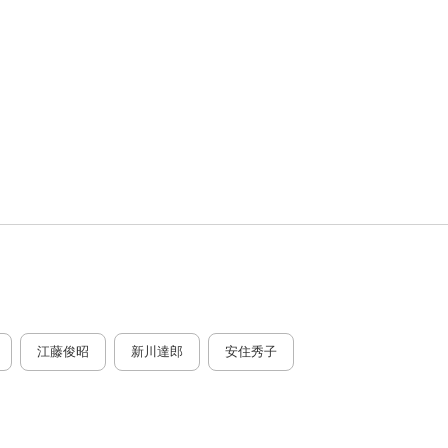
江藤俊昭
新川達郎
安住秀子