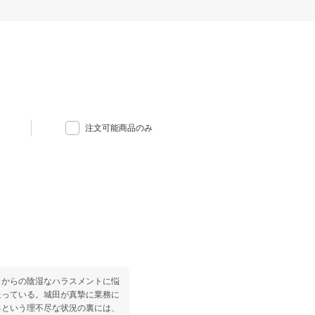
注文可能商品のみ
司からの陰湿なハラスメントに悩
送っている。城田が真摯に業務に
るという理不尽な状況の裏には、