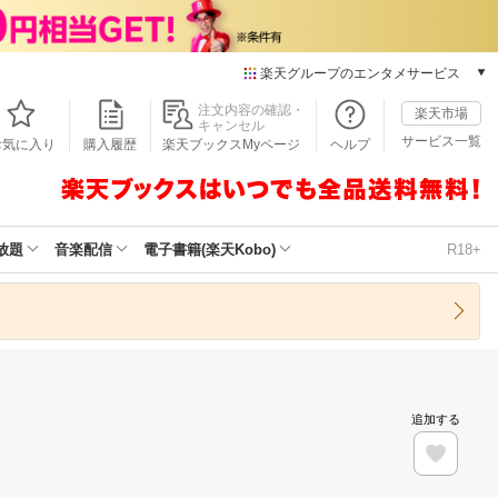
楽天グループのエンタメサービス
本/ゲーム/CD/DVD
注文内容の確認・
楽天市場
キャンセル
楽天ブックス
サービス一覧
お気に入り
購入履歴
楽天ブックスMyページ
ヘルプ
電子書籍
楽天Kobo
雑誌読み放題
楽天マガジン
放題
音楽配信
電子書籍(楽天Kobo)
R18+
音楽配信
楽天ミュージック
動画配信
楽天TV
動画配信ガイド
Rakuten PLAY
追加する
無料テレビ
Rチャンネル
チケット