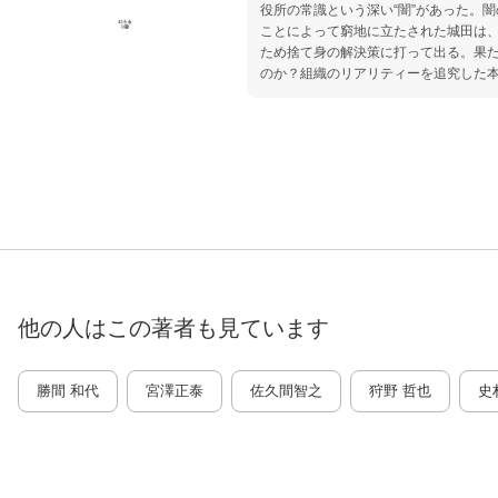
役所の常識という深い“闇”があった。
ことによって窮地に立たされた城田は
ため捨て身の解決策に打って出る。果
のか？組織のリアリティーを追究した
他の人はこの
著者
も見ています
勝間 和代
宮澤正泰
佐久間智之
狩野 哲也
史