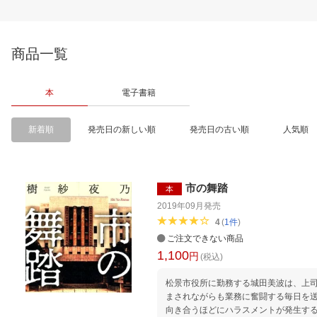
商品一覧
本
電子書籍
新着順
発売日の新しい順
発売日の古い順
人気順
市の舞踏
本
2019年09月
発売
4
(
1
件
)
ご注文できない商品
1,100
円
(税込)
松景市役所に勤務する城田美波は、上
まされながらも業務に奮闘する毎日を
向き合うほどにハラスメントが発生す