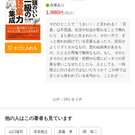
在庫あり
1,980
円
(税込)
そのひとことで「うまい！」と言われる！ 「言
葉」は不思議。生活や社会が変わることで廃れ
たり、また新たに生まれたり。その一方で、ず
っと使われ続けている言葉もあったり。語呂が
よくリズミカルなもの、思わぬ由来があるも
かごに入れる
の、たとえが秀逸で愉快なもの。もし、そのと
きそのときの状況・状態や心境にピッタリの言
葉を使いこなせたとしたら、人としても、一段
階上に行けるのではないだろうか？ この本では
古くから使われている名句から、ことわざ・慣
用句、四字熟語、カタカナ言葉、コミュニケー
ションに使う気の利いた表現まで、さまざまな
シチュエーションで使える幅広い日本語を紹
介。しかもすべての言葉に例文付きなので、
(1件～
3
件)
全
3
件
「生きた」語彙力を養える。さらには言葉の由
来やその言葉が使われている映画などを紹介す
るなど、「ちょっとした知識」も満載！イラス
他の人はこの
著者
も見ています
ト36枚（中根ゆたか）入り。 第1章 のどもと
で引っかかっていることをスッキリと言う 第2
山口謠司
滝音能之
斎藤 孝
関 裕二
章 いわく言いがたいことを上手く言う 第3