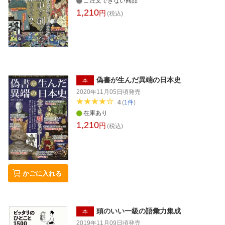
ご注文できない商品
1,210
円
(税込)
偽書が生んだ異端の日本史
本
2020年11月05日頃
発売
4
(
1
件
)
在庫あり
1,210
円
(税込)
かごに入れる
頭のいい一級の語彙力集成
本
2019年11月09日頃
発売