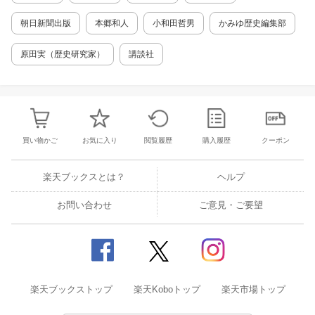
章 自分の気持ちを上手に言う 第4章 大げさ
なもの言いやたとえを使って上手く言う 第5
朝日新聞出版
本郷和人
小和田哲男
かみゆ歴史編集部
章 人生の教え・知恵をスッキリと言う 五十音
索引
原田実（歴史研究家）
講談社
買い物かご
お気に入り
閲覧履歴
購入履歴
クーポン
楽天ブックスとは？
ヘルプ
お問い合わせ
ご意見・ご要望
楽天ブックストップ
楽天Koboトップ
楽天市場トップ