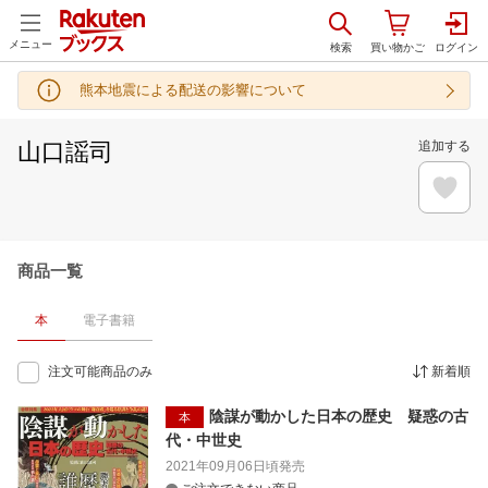
メニュー
熊本地震による配送の影響について
山口謡司
追加する
商品一覧
本
電子書籍
注文可能商品のみ
新着順
陰謀が動かした日本の歴史 疑惑の古
本
代・中世史
2021年09月06日頃
発売