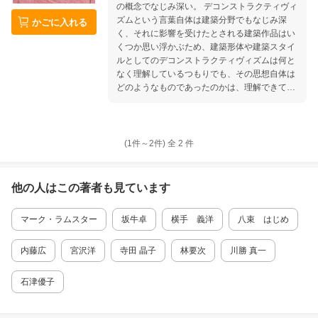
の概念でなじみ深い。 デコンストラクティヴィ
ズムという言葉自体は建築分野でもなじみ深
かごに入れる
く、それに影響を受けたとされる建築作品はい
くつか思い浮かぶため、建築形体や建築スタイ
ルとしてのデコンストラクティヴィズムは何と
なく理解しているつもりでも、その思想自体は
どのようなものであったのかは、理解できてい
ない者が多い。 そこで本書は単なるデリダ論、
ではなく、実作品や建築家の名を挙げながら、
そもそもがどのような思想で、どのように建築
家に受け入れられ、デザインとして昇華されて
(1件～
2
件)
全
2
件
いったのかを、わかりやすく解説している。 第
1章 建築についての思考 第2章 言語と建築
第3章 間テクスト性とメタファー 第4章 デ
他の人はこの
著者
も見ています
リダと建築 第5章 異他なる空間 第6章 デリ
ダとラディカルな実践 さらにデリダを探求した
マーク・ラムスター
坂牛卓
横手 義洋
八束 はじめ
い読者のために
内藤広
宮沢洋
寺田 晶子
林要次
川勝 真一
石津優子