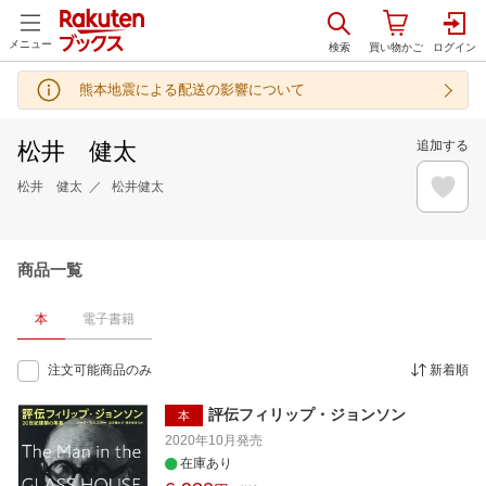
メニュー
熊本地震による配送の影響について
松井 健太
追加する
松井 健太
松井健太
商品一覧
本
電子書籍
注文可能商品のみ
新着順
評伝フィリップ・ジョンソン
本
2020年10月
発売
在庫あり