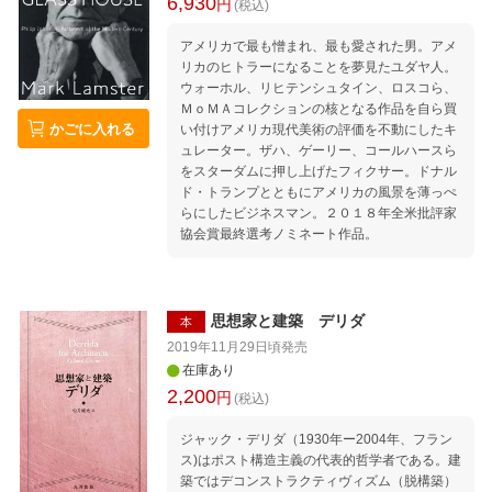
6,930
円
(税込)
アメリカで最も憎まれ、最も愛された男。アメ
リカのヒトラーになることを夢見たユダヤ人。
ウォーホル、リヒテンシュタイン、ロスコら、
ＭｏＭＡコレクションの核となる作品を自ら買
かごに入れる
い付けアメリカ現代美術の評価を不動にしたキ
ュレーター。ザハ、ゲーリー、コールハースら
をスターダムに押し上げたフィクサー。ドナル
ド・トランプとともにアメリカの風景を薄っぺ
らにしたビジネスマン。２０１８年全米批評家
協会賞最終選考ノミネート作品。
思想家と建築 デリダ
本
2019年11月29日頃
発売
在庫あり
2,200
円
(税込)
ジャック・デリダ（1930年ー2004年、フラン
ス)はポスト構造主義の代表的哲学者である。建
築ではデコンストラクティヴィズム（脱構築）