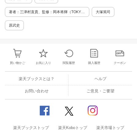
データヘルスと法律 ・個人情報保護法 ・次世
代医療基盤法 ・医薬品医療機器等法 ・【コラ
著者：三津村直貴、監修：岡本将輝（TOKYO
大塚篤司
ム】人工知能の夢 PART2 人工知能とは何か
analytica）杉野智啓（TOKYO analytica）
人工知能とは何か 機械学習とは 予測の仕組み
原武史
ニューラルネットワークとは ディープラーニン
グの仕組み 画像認識の仕組み CNNとは RNNと
は 画像生成とGAN 強化学習とは ディープラー
ニングの弱点と過学習 説明可能なAI技術 教師
データ不足を補う手法 ・水増し ・転移学習 ・
スパースモデリング ・Federated Learning ・
【コラム】パーセプトロンの華々しいデビュー
買い物かご
お気に入り
閲覧履歴
購入履歴
クーポン
と挫折 PART3 自然言語処理の発達 言葉と意
味の関係性とは 自然言語処理とは 日本語処理
楽天ブックスとは？
ヘルプ
の基本・形態素解析は重要 統計的言語モデルと
言葉のベクトル化 ニューラル言語モデルの登場
お問い合わせ
ニューラル言語モデルの仕組み ニューラル言語
ご意見・ご要望
モデルの応用 ・Doc2Vec ・sec2sec ・マルチ
モーダル 自然言語処理の応用例 ・チャットボ
ット ・スマートスピーカー ・【コラム】古き
良き時代の人工知能 PART4 ヘルスケアへの
応用 AI技術のヘルスケアへの応用 ・ヘルスケ
アにおける課題とICT ・ヘルスケア・プロセス
楽天ブックストップ
楽天Koboトップ
楽天市場トップ
におけるICTの利用 検査支援 診断支援 ・総合診