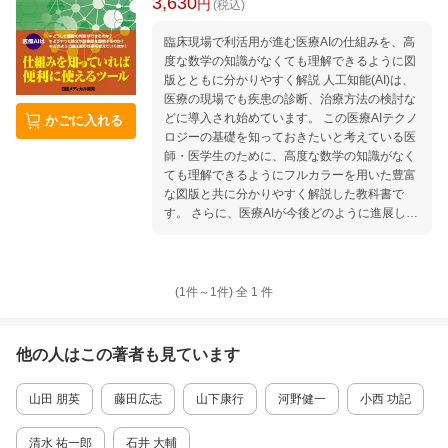
3,630
円
(税込)
臨床現場で利活用が進む医療AIの仕組みを、高
度な数学の知識がなくても理解できるように図
版とともに分かりやすく解説 人工知能(AI)は、
医療の現場でも疾患の診断、治療方法の検討な
どに導入され始めています。 この医療AIテクノ
かごに入れる
ロジーの基礎を知っておきたいと考えている医
師・医学生のために、高度な数学の知識がなく
ても理解できるようにフルカラーを用いた豊富
な図版と共に分かりやすく解説した教科書で
す。 さらに、医療AIが今後どのように進展して
いき、それに伴い医師ら医療スタッフの働き方
がどのように変化していくかについても考察し
ています。 自分の疾病治療や健康増進に医療AI
がどのように関わってくるかについて、興味を
(1件～
1
件)
全
1
件
持っている方にもお薦めします。 ■主な内容
PART1 進化するヘルスケアとその環境 PART
2 人工知能とは何か PART3 自然言語処理の
他の人はこの
著者
も見ています
発達 PART4 ヘルスケアへの応用 PART5 変
容する社会と医療の姿 はじめに PART1 進化
山田 朋英
藤田広志
山下康行
河野健一
小西 功記
するヘルスケアとその環境 実用化が始まる医療
AI 医療現場におけるICTの進展 政府が進める医
療のICT化 保険医療の課題と政府が描く将来像
清水 祐一郎
石井 大輔