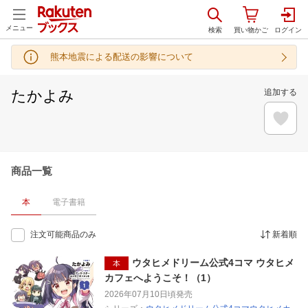
メニュー
熊本地震による配送の影響について
たかよみ
追加する
商品一覧
本
電子書籍
注文可能商品のみ
新着順
ウタヒメドリーム公式4コマ ウタヒメ
本
カフェへようこそ！（1）
2026年07月10日頃
発売