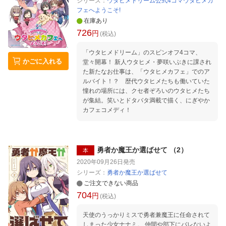
シリーズ：
ウタヒメドリーム公式4コマウタヒメカ
フェへようこそ!
在庫あり
726
円
(税込)
「ウタヒメドリーム」のスピンオフ4コマ、
かごに入れる
堂々開幕！ 新人ウタヒメ・夢咲いぶきに課され
た新たなお仕事は、「ウタヒメカフェ」でのア
ルバイト！？ 歴代ウタヒメたちも働いていた
憧れの場所には、クセ者ぞろいのウタヒメたち
が集結。笑いとドタバタ満載で描く、にぎやか
カフェコメディ！
勇者か魔王か選ばせて （2）
本
2020年09月26日
発売
シリーズ：
勇者か魔王か選ばせて
ご注文できない商品
704
円
(税込)
天使のうっかりミスで勇者兼魔王に任命されて
しまった少女ナナミ。 仲間や部下にバレないよ