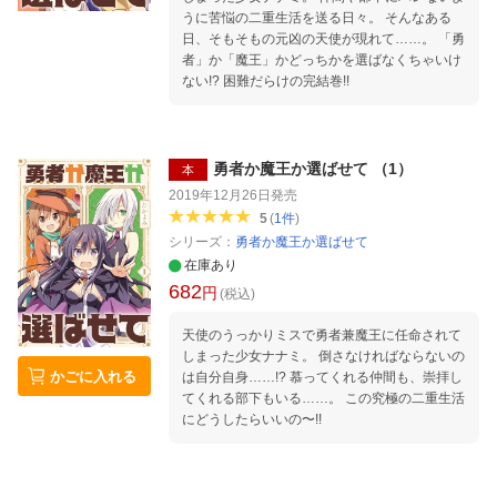
うに苦悩の二重生活を送る日々。 そんなある
日、そもそもの元凶の天使が現れて……。 「勇
者」か「魔王」かどっちかを選ばなくちゃいけ
ない!? 困難だらけの完結巻!!
勇者か魔王か選ばせて （1）
本
2019年12月26日
発売
5
(
1
件
)
シリーズ：
勇者か魔王か選ばせて
在庫あり
682
円
(税込)
天使のうっかりミスで勇者兼魔王に任命されて
しまった少女ナナミ。 倒さなければならないの
かごに入れる
は自分自身……!? 慕ってくれる仲間も、崇拝し
てくれる部下もいる……。 この究極の二重生活
にどうしたらいいの〜!!