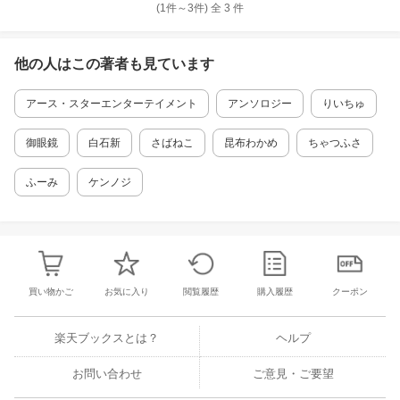
(1件～
3
件)
全
3
件
他の人はこの
著者
も見ています
アース・スターエンターテイメント
アンソロジー
りいちゅ
御眼鏡
白石新
さばねこ
昆布わかめ
ちゃつふさ
ふーみ
ケンノジ
買い物かご
お気に入り
閲覧履歴
購入履歴
クーポン
楽天ブックスとは？
ヘルプ
お問い合わせ
ご意見・ご要望