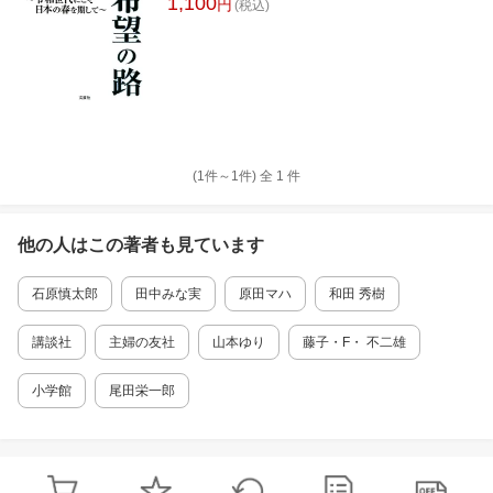
1,100
円
(税込)
(1件～
1
件)
全
1
件
他の人はこの
著者
も見ています
石原慎太郎
田中みな実
原田マハ
和田 秀樹
講談社
主婦の友社
山本ゆり
藤子・F・ 不二雄
小学館
尾田栄一郎