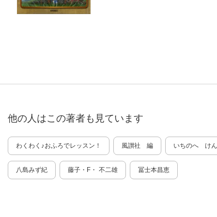
他の人はこの
著者
も見ています
わくわく♪おふろでレッスン！
風讃社 編
いちのへ け
八島みず紀
藤子・F・ 不二雄
冨士本昌恵