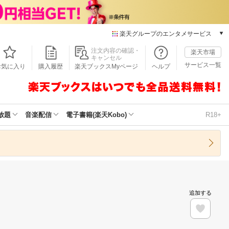
楽天グループのエンタメサービス
本/ゲーム/CD/DVD
注文内容の確認・
楽天市場
キャンセル
楽天ブックス
サービス一覧
お気に入り
購入履歴
楽天ブックスMyページ
ヘルプ
電子書籍
楽天Kobo
雑誌読み放題
楽天マガジン
放題
音楽配信
電子書籍(楽天Kobo)
R18+
音楽配信
楽天ミュージック
動画配信
楽天TV
動画配信ガイド
Rakuten PLAY
追加する
無料テレビ
Rチャンネル
チケット