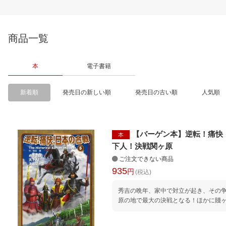
商品一覧
本
電子書籍
新着順
発売日の新しい順
発売日の古い順
人気順
【バーゲン本】逆転！痛快
本
下人！決戦関ヶ原
ご注文できない商品
935
円
(税込)
秀吉の晩年、家中で対立が起き、その
原の地で最大の決戦となる！ほかに賤