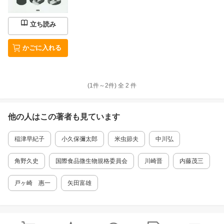
運用すべき現場特性に応じた空気清浄管理 -食
品製造工場における空気の質の重要性/空気清浄
立ち読み
化の方法と管理のポイントー 第9章 食品工
場におけるバイオフィルム形成とその対策 第3
編 HACCPと現場対応 第1章 HACCPによ
かごに入れる
る衛生管理の制度化と概要 第2章 食品製造
工場へのHACCP導入と運用の実際 第3章 H
ACCP制度化における食品製造QCDの取組み
第4章 HACCPに活かす予測微生物学 第5
(1件～
2
件)
全
2
件
章 フードチェーンの情報をつなぐAIおよびIoT
技術 第6章 品種別に見た重要管理点（CC
P）と一般的衛生管理の勘所
他の人はこの
著者
も見ています
稲津早紀子
小久保彌太郎
米虫節夫
中川弘
角野久史
国際食品微生物規格委員会
川崎晋
内藤茂三
戸ヶ崎 惠一
矢田富雄