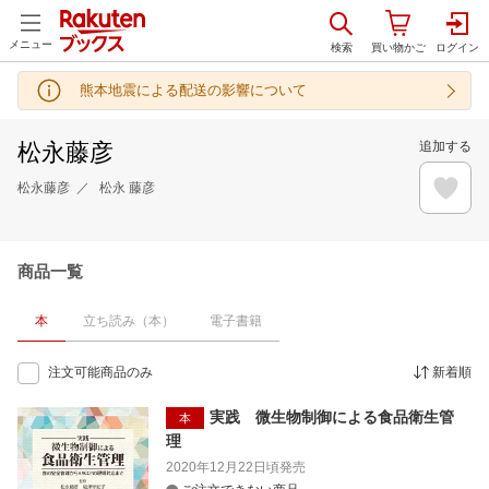
メニュー
熊本地震による配送の影響について
松永藤彦
追加する
松永藤彦
松永 藤彦
商品一覧
本
立ち読み（本）
電子書籍
注文可能商品のみ
新着順
実践 微生物制御による食品衛生管
本
理
2020年12月22日頃
発売