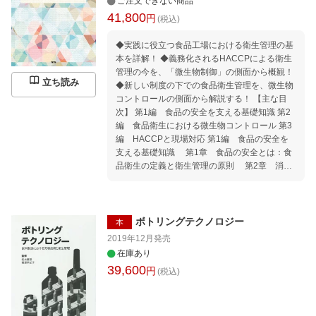
ご注文できない商品
41,800
円
(税込)
◆実践に役立つ食品工場における衛生管理の基
本を詳解！ ◆義務化されるHACCPによる衛生
管理の今を、「微生物制御」の側面から概観！
立ち読み
◆新しい制度の下での食品衛生管理を、微生物
コントロールの側面から解説する！ 【主な目
次】 第1編 食品の安全を支える基礎知識 第2
編 食品衛生における微生物コントロール 第3
編 HACCPと現場対応 第1編 食品の安全を
支える基礎知識 第1章 食品の安全とは：食
品衛生の定義と衛生管理の原則 第2章 消費
期限／賞味期限設定の試験方法と考え方 第3
章 フードチェーンの情報をつなぐブロックチ
ェーン技術 第2編 食品衛生における微生物コ
ントロール 第1章 食中毒・変敗原因微生物
ボトリングテクノロジー
本
の基礎 第2章 異常品の原因究明と微生物検
2019年12月
発売
査手順 第3章 微生物コントロールにおける
在庫あり
損傷菌の問題と対策 第4章 高圧殺菌技術
39,600
円
(税込)
第5章 保存料と日持向上剤の理解と活用法
第6章 微酸性電解水 第7章 MAP（ガス置
換包装）による食品の保存性延長 第8章
「サニテーションマネジメント」の一環として