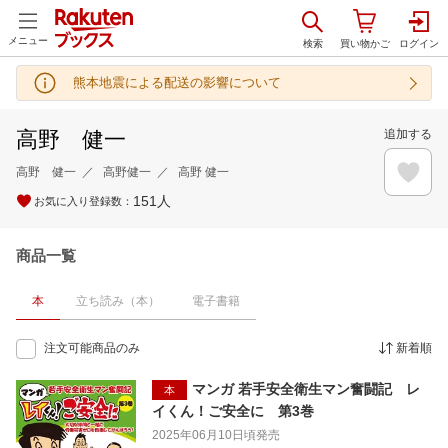
メニュー
熊本地震による配送の影響について
高野 健一
追加する
高野 健一
高野健一
高野 健一
151
人
お気に入り登録数：
商品一覧
本
立ち読み（本）
電子書籍
注文可能商品のみ
新着順
マンガ 若手安全衛生マン奮闘記 レ
本
イくん！ご安全に 第3巻
2025年06月10日頃
発売