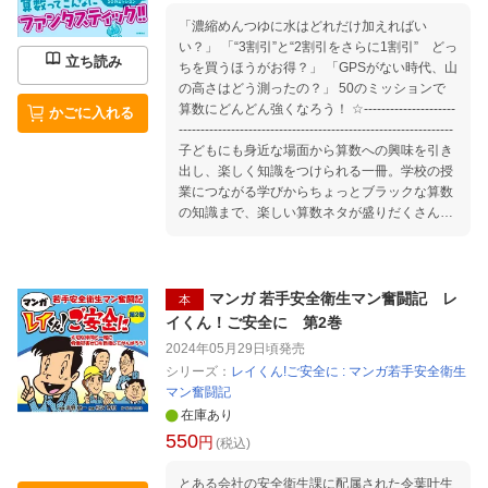
なり大事故に 第62回 若手作業員の指導のコ
ツ 第63回 被害が拡大しやすい酸欠事故 第64
「濃縮めんつゆに水はどれだけ加えればい
回 一声掛けで風通し良く 第65回 閉眼片足
い？」 「“3割引”と“2割引をさらに1割引” どっ
立ち読み
立ちで体力チェック 第66回 重機作業の安全
ちを買うほうがお得？」 「GPSがない時代、山
対策 第67回 健康診断結果が残念で… 第68
の高さはどう測ったの？」 50のミッションで
回 女性休憩室をリニューアル 第69回 表示
算数にどんどん強くなろう！ ☆---------------------
かごに入れる
はきちんと見えているか 第70回 転倒防止へ
---------------------------------------------------------------
職場改善 第71回 冬こそ余裕を持って安全運
子どもにも身近な場面から算数への興味を引き
転 第72回 大掃除の極意！
出し、楽しく知識をつけられる一冊。学校の授
業につながる学びからちょっとブラックな算数
の知識まで、楽しい算数ネタが盛りだくさん！
■第1章 おうちで役立つ算数 ・ロールケーキ
と包丁の深い関係 ・きっちり6等分に！ ホー
ルケーキを切るワザ ・6個分のレシピを知り
た〜い！ ・めんつゆの真実を暴け！ ・今日の
マンガ 若手安全衛生マン奮闘記 レ
本
コーディネートが決まらない …ほか ■第2
イくん！ご安全に 第2巻
章 買い物で役立つ算数 ・最短ルートでスーパ
2024年05月29日頃
発売
ーに行こう！ ・おつりは少なめ計画！ 買い物
シリーズ：
レイくん!ご安全に : マンガ若手安全衛生
マスターへの道 ・究極の選択！ どっちがお
マン奮闘記
得？ ・2回割引すると、どうなるの？ ・テレビ
在庫あり
のサイズの「インチ」って？ …ほか ■第3
550
章 人気者になれる算数 ・奥が深い魔方陣の世
円
(税込)
界 ・計算問題を秒で解きた〜い！ ・規則を見
つけてラクしちゃおう ・ハチが選んだ最強の図
とある会社の安全衛生課に配属された令葉叶生