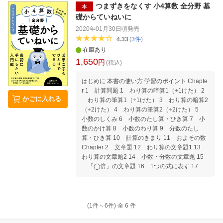
父さん」の存在の重要性が、ますます高まって
つまずきをなくす 小4算数 全分野 基
本
います。子どもには、不確実な世界をしっかり
礎からていねいに
生き抜いてほしい。だから、実社会で自分が培
2020年01月30日頃
発売
ってきた「成功方程式」を子どもに伝えた
4.33
(
3
件
)
い……ちょっと待った！ 大人の世界では抜群
在庫あり
の効果を上げていたはずの、お父さんのその
1,650
「やり方」、実は子どもの成長を妨げてしまっ
円
(税込)
ているかもしれません！ 中学受験指導に40年
以上携わってきた「プロ家庭教師集団」が見て
はじめに 本書の使い方 学習のポイント Chapte
きた「NG父さん」の実例をあげながら、中学
r 1 計算問題 1 わり算の暗算1（÷1けた） 2
かごに入れる
受験というビッグプロジェクトを成功させるた
わり算の筆算1（÷1けた） 3 わり算の暗算2
めの「正しい父親の役割」を、懇切丁寧に指南
（÷2けた） 4 わり算の筆算2（÷2けた） 5
します。 はじめに 自分のタイプを知ろう。お
小数のしくみ 6 小数のたし算・ひき算 7 小
父さんチェックリスト 第1章 【とくに、お父
数のかけ算 8 小数のわり算 9 分数のたし
さんへ】あのころとは全く違う、中学受験の最
算・ひき算 10 計算のきまり 11 およその数
新動向 第2章 【4年生】中学受験における、
Chapter 2 文章題 12 わり算の文章題1 13
お父さんのほんとうの役割とは？ 第3章 【5
わり算の文章題2 14 小数・分数の文章題 15
年生】ありがちなお父さんのNG行動、どこが
「◯倍」の文章題 16 1つの式に表す 17
いけない？ 第4章 【6年生】さあラストスパ
およその数の利用 18 □を使った式 19 表に
ート。家族一丸で受験を迎えよう!
整理する問題 20 同じ部分に注目して考える
問題 21 ちがいに注目して考える問題 Chapter
3 図形問題 22 角の大きさ 23 直線の垂直
(1件～
6
件)
全
6
件
と平行 24 いろいろな四角形 25 面積1 26