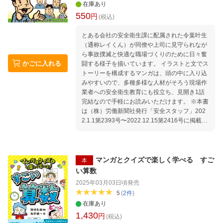
在庫あり
550
円
(税込)
とある会社の安全衛生課に配属された令葉叶生
（通称レイくん）が同僚や上司に見守られなが
ら事故撲滅と快適な職場づくりのために日々奮
かごに入れる
闘する様子を描いています。 イラストと文でス
トーリーを構成するマンガは、頭の中に入り込
みやすいので、多種多様な人材がそろう現場作
業者への安全衛生教育にも役立ち、見開き1話
完結なので手軽にお読みいただけます。 ※本書
は（株）労働新聞社発行「安全スタッフ」202
2.1.1第2393号〜2022.12.15第2416号に掲載し
たものを冊子にまとめたものです。 第49回
朝礼で使える「トラ」の言葉 第50回 工事現
場の火災にご用心 第51回 労災かくしは犯罪
です！ 第52回 外国人の労働災害防止対策 第5
マンガとクイズで楽しく学べる すご
本
3回 服装の乱れは心の乱れ 第54回 ホウレン
い算数
ソウにおひたし 第55回 挨拶は最も基本的な
2025年03月03日頃
発売
マナー 第56回 高齢者の墜落災害 第57回 早
5
(
2
件
)
めに熱中症対策 第58回 安全週間イベントに
在庫あり
寸劇 第59回 ヒューマンエラーを寸劇で 第60
1,430
回 高齢者の熱中症対策 第61回 エラーが重
円
(税込)