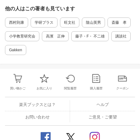
面積2 27 直方体と立方体1 28 直方体と立方
体2
他の人はこの
著者
も見ています
西村則康
学研プラス
旺文社
陰山英男
斎藤 孝
小学教育研究会
高濱 正伸
藤子・F・ 不二雄
講談社
Gakken
買い物かご
お気に入り
閲覧履歴
購入履歴
クーポン
楽天ブックスとは？
ヘルプ
お問い合わせ
ご意見・ご要望