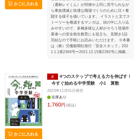
かごに入れる
形とは…？ ・ラブレターの暗号を解いちゃお
（通称レイくん）が同僚や上司に見守られなが
う！ …ほか ■第4章 悪用厳禁！ ブラッ
ら事故撲滅と快適な職場づくりのために日々奮
ク算数 ・ワルダクミンのおこづかい交渉術 ・
闘する様子を描いています。 イラストと文でス
全身が映る鏡はどれだ？ ・大きい数字を攻略せ
トーリーを構成するマンガは、頭の中に入り込
よ！ ・平均点以上なのに順位が低いナゾ ・正
みやすいので、多種多様な人材がそろう現場作
しいサイコロを作れるか!? …ほか
業者への安全衛生教育にも役立ち、見開き1話
完結なので手軽にお読みいただけます。 ※本書
は（株）労働新聞社発行「安全スタッフ」202
1.1.1第2369号〜2021.12.15第2392号に掲載し
たものを冊子にまとめたものです。 第25回 牛
のように堅実な年に 第26回 病気予防に免疫力
第27回 防げ！一酸化炭素中毒 第28回 ラジオ体
操は体のスイッチ 第29回 何かと忙しい年度末
4つのステップで考える力を伸ばす！
本
第30回 積極的に「見える化」 第31回 仕事には
今すぐ始める中学受験 小1 算数
ルールがある 第32回 休み明けは要注意！ 第33
2023年11月01日
発売
回 熱中症に罹りやすい人 第34回 42ボルトは死
在庫あり
にボルト 第35回 クイズで高める安全意識 第36
1,760
円
回 家族招いて職場見学会 第37回 スズメバチが
(税込)
飛ぶ季節 第38回 熱中症予防に塩バナナ 第39回
休み明けは熱中症に注意 第40回 相手に話を伝
えるには 第41回 VRを体験してみた！ 第42回
ヒヤリハットを前向きに 第43回 作業前ストレ
かごに入れる
ッチで腰痛予防 第44回 切れ・こすれ災害に注