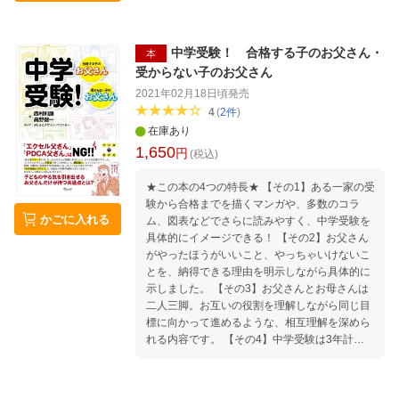
意 第45回 本日はノー残業デー 第46回 現場は常
に見られている 第47回 慌ただしい年末年始 第
48回 滑りやすい場所は何処？
中学受験！ 合格する子のお父さん・
本
受からない子のお父さん
2021年02月18日頃
発売
4
(
2
件
)
在庫あり
1,650
円
(税込)
★この本の4つの特長★ 【その1】ある一家の受
験から合格までを描くマンガや、多数のコラ
かごに入れる
ム、図表などでさらに読みやすく、中学受験を
具体的にイメージできる！ 【その2】お父さん
がやったほうがいいこと、やっちゃいけないこ
とを、納得できる理由を明示しながら具体的に
示しました。 【その3】お父さんとお母さんは
二人三脚。お互いの役割を理解しながら同じ目
標に向かって進めるような、相互理解を深めら
れる内容です。 【その4】中学受験は3年計
画！ 各学年別に陥りやすい「ワナ」や、塾や
家庭教師の上手な利用法、タイムスケジュール
などを解説。 加熱する中学受験において、「お