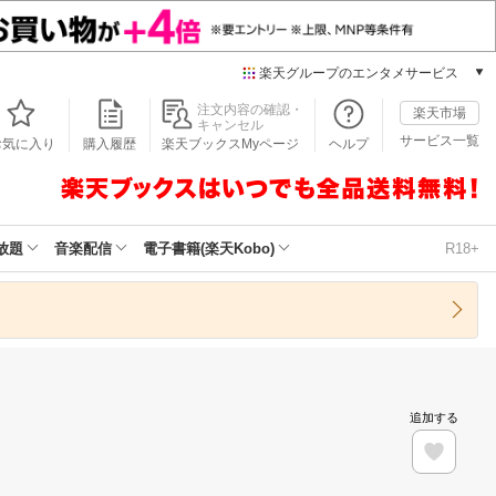
楽天グループのエンタメサービス
本/ゲーム/CD/DVD
注文内容の確認・
楽天市場
キャンセル
楽天ブックス
サービス一覧
お気に入り
購入履歴
楽天ブックスMyページ
ヘルプ
電子書籍
楽天Kobo
雑誌読み放題
楽天マガジン
放題
音楽配信
電子書籍(楽天Kobo)
R18+
音楽配信
楽天ミュージック
動画配信
楽天TV
動画配信ガイド
Rakuten PLAY
追加する
無料テレビ
Rチャンネル
チケット