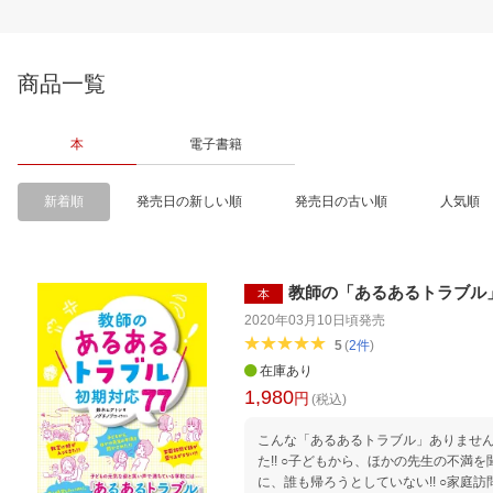
商品一覧
本
電子書籍
新着順
発売日の新しい順
発売日の古い順
人気順
教師の「あるあるトラブル」
本
2020年03月10日頃
発売
5
(
2
件
)
在庫あり
1,980
円
(税込)
こんな「あるあるトラブル」ありませんか……？ ○教室
た!! ○子どもから、ほかの先生の不満を聞かされた!! ○早く帰宅したいの
に、誰も帰ろうとしていない!! ○家庭訪問で話が盛り上がらない!! 思わず