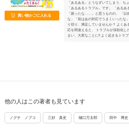
「あるある」とうなずいてしまう、ち
「あるあるトラブル」です。 「あるあるトラブル」が起きた瞬間は
「困ったな……」と思うものの、 「以
買い物かごに入れる
な」「前はあの対応でうまくいったな」
り切り、満足していませんか？ よくあるトラブルだからこそ、初期対
応を間違えると、 トラブルが深刻化し
まい、大変なことに!! よく起きるトラブルだからこそ、適切な対応で信
頼関係を築くチャンスにしてもらいたい
「あるあるトラブル」を集めて一冊にまとめました
こる「あるあるトラブル」の数々 「あるあるトラブル」は、さまざま
な人々との間にあらゆる形で起こります。 本書では、低学年と
をそれぞれ担当する担任が「あるあるトラ
豊かで元気な子どもたちとともに、 低
「あるあるトラブル」を乗り越えていく
なたも登場人物たちと一緒に「あるあ
んか？ 本書で紹介する初期対応で、大切にしたい言葉は「心くば
り」。 無理のない、教師であるあなたも気分のよくなるような、ちょ
っとした「心くばり」で、 みんなが安
他の人はこの
著者
も見ています
りを考えてみましょう。
ノグチ ノブコ
三好 真史
樋口万太郎
田中 博史