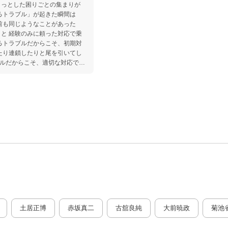
ょっとした困りごとの集まりが
前も同じようなことがあった
と 経験のみに頼った対応で乗
たり連鎖したりと尾を引いてし
 ーーそんな思いで本書は77の
。 あらゆる形で起
高学年
ブル」に遭遇します。 個性
学年と高学年のクラス担任が、
姿を見ることができます。 あ
るトラブル」を乗り越えてみませ
心・安全に過ごせるクラスづく
土居正博
赤坂真二
古舘良純
大前暁政
菊池