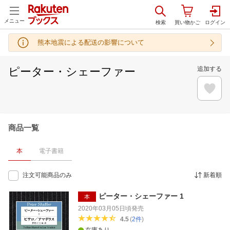
メニュー
熊本地震による配送の影響について
ピーター・シェーファー
追加する
商品一覧
本
電子書籍
注文可能商品のみ
新着順
ピーター・シェーファー 1
本
2020年03月05日頃
発売
4.5
(
2
件
)