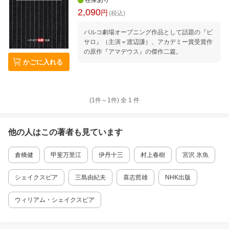
在庫あり
2,090
円
(税込)
パルコ劇場オープニング作品として話題の『ピ
サロ』（主演＝渡辺謙）、アカデミー賞受賞作
の原作『アマデウス』の傑作二篇。
かごに入れる
(1件～
1
件)
全
1
件
他の人はこの
著者
も見ています
倉橋健
甲斐万里江
伊丹十三
村上春樹
宮沢 氷魚
シェイクスピア
三島由紀夫
喜志哲雄
NHK出版
ウィリアム・シェイクスピア