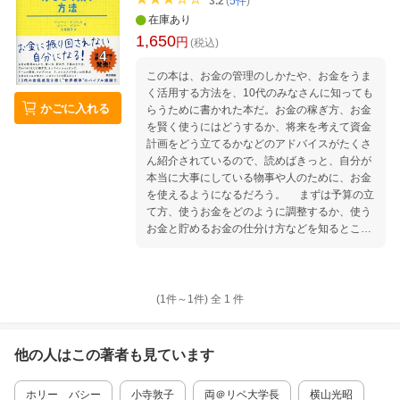
3.2
(
5
件
)
在庫あり
1,650
円
(税込)
この本は、お金の管理のしかたや、お金をうま
く活用する方法を、10代のみなさんに知っても
かごに入れる
らうために書かれた本だ。お金の稼ぎ方、お金
を賢く使うにはどうするか、将来を考えて資金
計画をどう立てるかなどのアドバイスがたくさ
ん紹介されているので、読めばきっと、自分が
本当に大事にしている物事や人のために、お金
を使えるようになるだろう。 まずは予算の立
て方、使うお金をどのように調整するか、使う
お金と貯めるお金の仕分け方などを知るところ
から始めよう。さらに、大人になればひとつひ
とつ決めていくことになるさまざまなお金の使
い方も、先回りしてのぞいてみよう。 若い時
に身につけたお金の習慣はそのまま一生変わら
(1件～
1
件)
全
1
件
ないことが多い。 だからこそ、お金を賢く管理
する方法を身につけ、10代の今からお金と賢く
つきあっていこう！ お金の管理、予算の立て
他の人はこの
著者
も見ています
方、貯金、投資、お金を稼ぐ方法、オンライン
ショッピング、スマホやゲームアプリとお金の
ホリー バシー
小寺敦子
両＠リベ大学長
横山光昭
トラブル…… アオハル（青春）世代が賢くお金