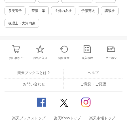
が使える大人に成長するための知識が満載！ 1
章 自分のお金、どう管理している？ 2章 そ
泉美智子
斎藤 孝
主婦の友社
伊藤亮太
講談社
もそも、お金って何？ 3章 自分のお金につい
て考えてみよう 4章 予算を立てよう 5章 お
税理士・大河内薫
金を稼ぐ方法 6章 お金をかしこく使う方法 7
章 ネットショッピング 8章 スマホ、ゲー
ム、アプリの話 9章 慌てずにすむ返品の心得
10章 お金をかけない楽しみ方 11章 プレゼ
ントを贈るとき 12章 チャリティ活動 13章
貯金を始めよう 14章 銀行のこと、知って
買い物かご
お気に入り
閲覧履歴
購入履歴
クーポン
る？ 15章 仕事と給与 16章 大学生の教育資
金調達 17章 請求書の管理と支払い 18章 部
屋を借りる、ローンで家を買う 19章 お金を
楽天ブックスとは？
ヘルプ
借りる 20章 ギャンブルって何？ 21章 投資
って何？ 22章 保険って何？
お問い合わせ
ご意見・ご要望
楽天ブックストップ
楽天Koboトップ
楽天市場トップ