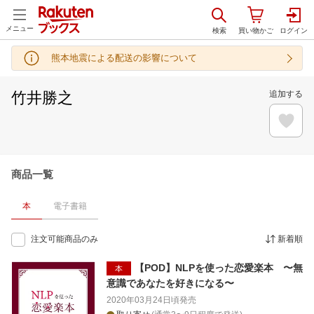
メニュー
熊本地震による配送の影響について
竹井勝之
追加する
商品一覧
本
電子書籍
注文可能商品のみ
新着順
【POD】NLPを使った恋愛楽本 〜無
本
意識であなたを好きになる〜
2020年03月24日頃
発売