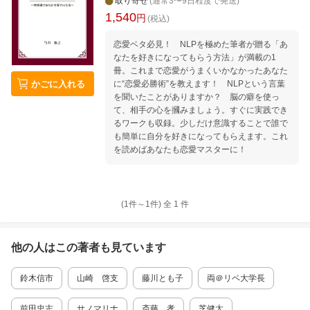
取り寄せ
(通常3〜9日程度で発送)
1,540
円
(税込)
恋愛ベタ必見！ NLPを極めた筆者が贈る「あ
なたを好きになってもらう方法」が満載の1
冊。これまで恋愛がうまくいかなかったあなた
かごに入れる
に“恋愛必勝術”を教えます！ NLPという言葉
を聞いたことがありますか？ 脳の癖を使っ
て、相手の心を摑みましょう。すぐに実践でき
るワークも収録。少しだけ意識することで誰で
も簡単に自分を好きになってもらえます。これ
を読めばあなたも恋愛マスターに！
(1件～
1
件)
全
1
件
他の人はこの
著者
も見ています
鈴木信市
山崎 啓支
藤川とも子
両＠リベ大学長
前田忠志
サノマリナ
斎藤 孝
芝健太