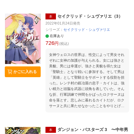
するのだった。 一方、ベニスエラ共和国でクー
デターを起こした「魔王ジョーカー」は、その
魔の手を隣国へと伸ばそうとしていた。 強力な
セイクリッド・シュヴァリエ（3）
本
魔物の軍勢を使役する「魔王軍」を相手に、各
2022年01月24日
発売
国軍隊の近代兵器では歯が立たない。 そんな
シリーズ：
セイクリッド・シュヴァリエ
「魔王軍」の侵攻を止めるため、ブレージルの
在庫あり
要請を受けたバチカンから「十字軍」が派遣さ
726
円
れることになるが……!? 圧倒的リアリティで贈
(税込)
るダンジョン攻略譚、混迷を極める第4巻！
女神ウェロスの世界は、性交によって男女それ
ぞれに女神の加護が与えられる。女には強さと
美貌、男には幸運が。強さと美貌を得た女は
かごに入れる
「聖騎士」となり戦いに参加する。そして男は
「英雄」として聖騎士をサポートする役割を担
った。レンテ村の鍛冶屋の息子・カイトは、強
い精力と頭脳を武器に頭角を表していた。そん
な折、行軍訓練で仲間をかばったロクサーヌは
命を落とす。悲しみに暮れるカイトだが、ロク
サーヌと共に果たせなかったことをやりとげる
ためにカイトは立ち上がる…！！ ノクターン
ノベルズ発の異世界ファンタジーエロス完結
巻!!
ダンジョン・バスターズ 3 〜中年男
本