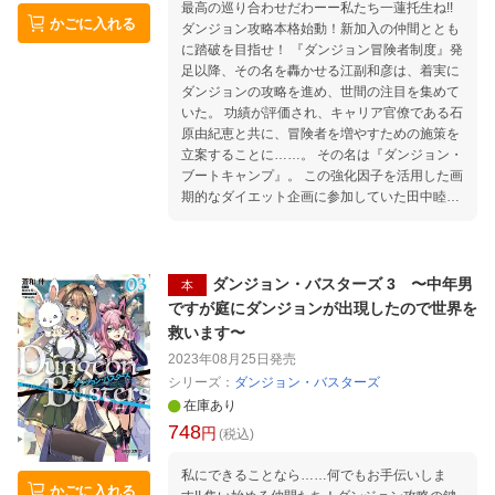
最高の巡り合わせだわーー私たち一蓮托生ね!!
かごに入れる
ダンジョン攻略本格始動！新加入の仲間ととも
に踏破を目指せ！ 『ダンジョン冒険者制度』発
足以降、その名を轟かせる江副和彦は、着実に
ダンジョンの攻略を進め、世間の注目を集めて
いた。 功績が評価され、キャリア官僚である石
原由紀恵と共に、冒険者を増やすための施策を
立案することに……。 その名は『ダンジョン・
ブートキャンプ』。 この強化因子を活用した画
期的なダイエット企画に参加していた田中睦夫
は、意外な才能を発揮し、世界を救うための使
命に身を投じる!! 「世界を救うためのパーティ
ー集め担当？やるぞ！ 僕は頑張る！」 一方、
浮かれた年の瀬であっても、ダンジョンは無慈
ダンジョン・バスターズ 3 〜中年男
本
悲にも出現を続けてーー!? 危機迫る世界の謎を
ですが庭にダンジョンが出現したので世界を
探求する男のダンジョン攻略譚、第四幕！
救います〜
2023年08月25日
発売
シリーズ：
ダンジョン・バスターズ
在庫あり
748
円
(税込)
私にできることなら……何でもお手伝いしま
かごに入れる