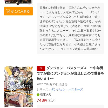
屈辱的な時間を耐えて江副さんに会いに来たわ
かごに入れる
ーー こんな逞しい人初めてだから…！ ダンジ
ョン・バスターズを設立した江副和彦は、遂に
世界初のダンジョン完全攻略を達成する。 その
活躍はTVなどを通じて公表され、世間に強い衝
撃を与えることにーー。 それは日本政府や諸外
国の面々だけでなく、真面目な武術家女子であ
る日下部凜子をも虜に！ 「私は江副さんに会う
ために冒険者になります。その強さに魅了され
たのだから…」 ダンジョン攻略＝人間攻略!? 気
付けば二兎を得るダンジョン攻略譚、第五幕！
ダンジョン・バスターズ 4 〜中年男
本
ですが庭にダンジョンが出現したので世界を
救います〜
2024年04月25日頃
発売
シリーズ：
ダンジョン・バスターズ
在庫あり
748
円
(税込)