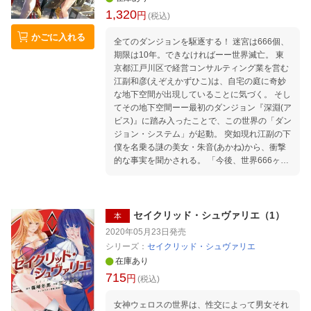
1,320
円
(税込)
かごに入れる
全てのダンジョンを駆逐する！ 迷宮は666個、
期限は10年。できなければーー世界滅亡。 東
京都江戸川区で経営コンサルティング業を営む
江副和彦(えぞえかずひこ)は、自宅の庭に奇妙
な地下空間が出現していることに気づく。 そし
てその地下空間ーー最初のダンジョン『深淵(ア
ビス)』に踏み入ったことで、この世界の「ダン
ジョン・システム」が起動。 突如現れ江副の下
僕を名乗る謎の美女・朱音(あかね)から、衝撃
的な事実を聞かされる。 「今後、世界666ヶ所
にダンジョンが出現し、10年以内に全ダンジョ
ンが攻略されないと『魔物大氾濫(モンスタース
タンピード)』によって世界は滅亡するーー」
。この事実を知った江副は滅亡を防ぐため、ダ
セイクリッド・シュヴァリエ（1）
本
ンジョン攻略を決意するのだった。 やがて世界
2020年05月23日
発売
各地にダンジョンが出現し始め、各国政府もダ
シリーズ：
セイクリッド・シュヴァリエ
ンジョン対策に乗り出す。 ダンジョンの恩恵を
在庫あり
知った日本政府は、いち早く民間人冒険者登用
715
円
制度を導入し、試験運用を開始。 江副は試験を
(税込)
受けると同時に、見込みのある仲間を集めてダ
女神ウェロスの世界は、性交によって男女それ
ンジョン攻略専門企業「株式会社ダンジョン・