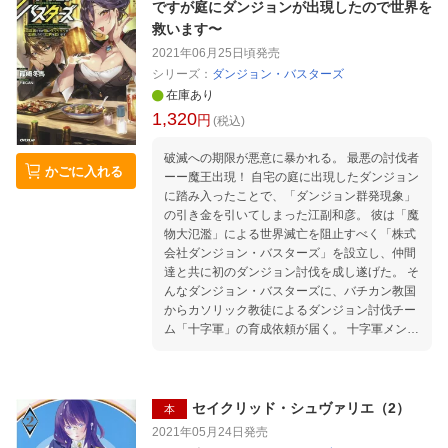
ですが庭にダンジョンが出現したので世界を
救います〜
2021年06月25日頃
発売
シリーズ：
ダンジョン・バスターズ
在庫あり
1,320
円
(税込)
破滅への期限が悪意に暴かれる。 最悪の討伐者
かごに入れる
ーー魔王出現！ 自宅の庭に出現したダンジョン
に踏み入ったことで、「ダンジョン群発現象」
の引き金を引いてしまった江副和彦。 彼は「魔
物大氾濫」による世界滅亡を阻止すべく「株式
会社ダンジョン・バスターズ」を設立し、仲間
達と共に初のダンジョン討伐を成し遂げた。 そ
んなダンジョン・バスターズに、バチカン教国
からカソリック教徒によるダンジョン討伐チー
ム「十字軍」の育成依頼が届く。 十字軍メンバ
ーは個性的な若者揃いだったが、江副は厳しく
鍛え上げていくのだった。 ダンジョン対策で日
本が世界を牽引する一方で、ガメリカ合衆国は
孤立を深め、大東亜人民共産国は反日政策を捨
セイクリッド・シュヴァリエ（2）
本
てる決断を下す。 世界が大きく変わっていく
2021年05月24日
発売
中、南米のベニスエラ共和国で魔物の大群によ