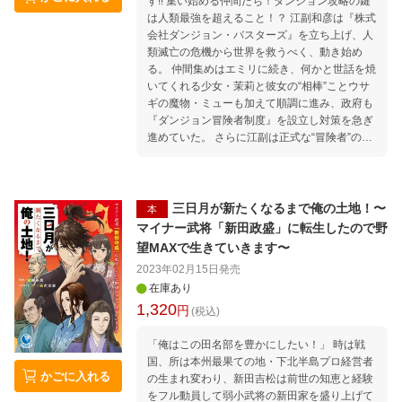
す!! 集い始める仲間たち！ダンジョン攻略の鍵
は人類最強を超えること！？ 江副和彦は『株式
会社ダンジョン・バスターズ』を立ち上げ、人
類滅亡の危機から世界を救うべく、動き始め
る。 仲間集めはエミリに続き、何かと世話を焼
いてくれる少女・茉莉と彼女の“相棒”ことウサ
ギの魔物・ミューも加えて順調に進み、政府も
『ダンジョン冒険者制度』を設立し対策を急ぎ
進めていた。 さらに江副は正式な“冒険者”の資
格と新たな仲間を得るため試験に挑み、世界チ
ャンピオンの宍戸彰と意気投合、同志となる！
「お金や名誉に興味がない！人間より強い存在
と熱い戦いがしたいんだ!!」 一方、市民に危機
三日月が新たくなるまで俺の土地！〜
本
感はなかったが遂に被害者まで出てしまいーー
マイナー武将「新田政盛」に転生したので野
世界の危機に身を捧げる男のダンジョン攻略
望MAXで生きていきます〜
譚、第三幕！
2023年02月15日
発売
在庫あり
1,320
円
(税込)
「俺はこの田名部を豊かにしたい！」 時は戦
国、所は本州最果ての地・下北半島プロ経営者
かごに入れる
の生まれ変わり、新田吉松は前世の知恵と経験
をフル動員して弱小武将の新田家を盛り上げて