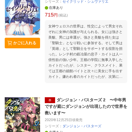
シリーズ：
セイクリッド・シュヴァリエ
る暴動が発生。 それを引き起こしたのは、もう
在庫あり
一人の討伐者ーー「魔王ジョーカー」を名乗る
715
円
男だった……！ 圧倒的リアリティで贈るダンジ
(税込)
ョン攻略譚、世界に激震が走る第3巻！
女神ウェロスの世界は、性交によって男女それ
ぞれに女神の加護が与えられる。女には強さと
美貌、男には幸運が。強さと美貌を得た女は
かごに入れる
「聖騎士」となり戦いに参加する。そして男は
「英雄」として聖騎士をサポートする役割を担
った。レンテ村の鍛冶屋の息子・カイトは人一
倍性欲の強い少年。王都の学院に無事入学した
カイトだったが、シスター、クラスメイト、果
ては王都の娼館バイトと次々に美女に手を出す
カイト。嫌われ者のカイトだったが、次第に実
力をつけ、頭角を現していく。そんな折、大規
模な演習が始まったのだが…！？ ノクターン
ノベルズ発の異世界ファンタジーエロス第2巻‼
ダンジョン・バスターズ 2 〜中年男
本
ですが庭にダンジョンが出現したので世界を
救います〜
2020年12月25日頃
発売
シリーズ：
ダンジョン・バスターズ