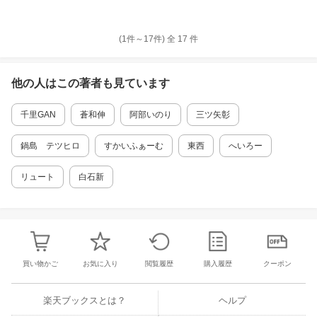
(1件～
17
件)
全
17
件
他の人はこの
著者
も見ています
千里GAN
蒼和伸
阿部いのり
三ツ矢彰
鍋島 テツヒロ
すかいふぁーむ
東西
へいろー
リュート
白石新
買い物かご
お気に入り
閲覧履歴
購入履歴
クーポン
楽天ブックスとは？
ヘルプ