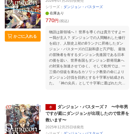
2026年07月20日頃
発売
シリーズ：
ダンジョン・バスターズ
在庫あり
770
円
(税込)
物語は新領域へ！ 世界を導くのは貴方ですよー
かごに入れる
ー我が主人？ ダンジョンでの人間離れした修行
を続け、人類史上初のBランクに昇格したダン
ジョン・バスターズの江副和彦と宍戸彰。 最強
の冒険者を有するダンジョン先進国である日本
の後を追い、世界各国もダンジョン群発現象へ
の対策を加速させてゆく。 そして欧州では、一
三億の信徒を束ねるカソリック教皇の命により
ダンジョン討伐を目的とする十字軍が結成され
た。 「神の尖兵」として十字軍に選ばれた六名
の育成を任されたのは江副率いる最強の冒険者
集団、ダンジョン・バスターズだったーー！
「国をかけて来るのに適当な態度で臨まれても
困るだけだ。こちらも全力で応じる用意をして
ダンジョン・バスターズ 7 〜中年男
本
いる」 しかし、江副の前に現れたのは一癖も二
ですが庭にダンジョンが出現したので世界を
癖もある面々で…？ 世界の最前線を走り続ける
救います〜
男のダンジョン攻略譚、第八幕！
2025年12月25日頃
発売
シリーズ：
ダンジョン・バスターズ