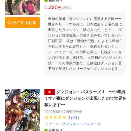
在庫あり
1,320
円
(税込)
未知の脅威（ダンジョン）に震撼する各国ーー
かごに入れる
世界をリードするのは、日本政府!? 自宅の庭に
出現したダンジョンに踏み入ったことで、「ダ
ンジョン群発現象」の引き金を引いてしまった
江副和彦。 彼は「魔物大氾濫」による世界滅亡
を阻止するため設立した「株式会社ダンジョ
ン・バスターズ」の仲間と共に、札幌ダンジョ
ンの討伐を成し遂げる。 人類初のダンジョン討
伐ーーその偉業の裏で、江副達はダンジョン最
下層で発見したレリーフからダンジョンを生み
出した何者かの存在を確信し、今後の方針を定
めていくのだった。 日本政府が江副達と共にい
ち早くダンジョン対策を進める一方で、相次ぐ
ダンジョンの出現が各国に防衛方針の選択を迫
ダンジョン・バスターズ 1 〜中年男
本
る。 合衆国は自国防衛を優先して他国に派遣し
ですが庭にダンジョンが出現したので世界を
ていた軍を呼び戻し、中華最盛期を目論む共産
救います〜
国は対日政策に頭を悩ませる。 世界はダンジョ
2020年06月25日頃
発売
ンを中心に、その形を大きく変えつつあっ
5
(
1
件
)
た……。 圧倒的リアリティで贈るダンジョン攻
シリーズ：
ダンジョン・バスターズ
略譚、混沌が胎動する第2巻！
在庫あり