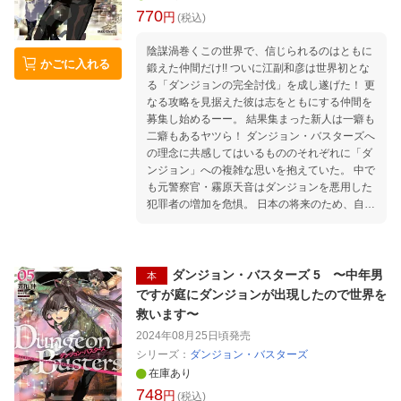
770
円
(税込)
陰謀渦巻くこの世界で、信じられるのはともに
かごに入れる
鍛えた仲間だけ!! ついに江副和彦は世界初とな
る「ダンジョンの完全討伐」を成し遂げた！ 更
なる攻略を見据えた彼は志をともにする仲間を
募集し始めるーー。 結果集まった新人は一癖も
二癖もあるヤツら！ ダンジョン・バスターズへ
の理念に共感してはいるもののそれぞれに「ダ
ンジョン」への複雑な思いを抱えていた。 中で
も元警察官・霧原天音はダンジョンを悪用した
犯罪者の増加を危惧。 日本の将来のため、自分
の信じる正義のために不退転の覚悟を持ってい
た。 「本当に危険なのはダンジョンの力に溺れ
た人間よ。 そんな連中を野放しにするつもり
はないわ！」 さらに、江副の能力と情報は海外
ダンジョン・バスターズ 5 〜中年男
本
から怪しげな訪問者をも呼び寄せる…！ 新たな
ですが庭にダンジョンが出現したので世界を
仲間を加えて世界を巻き込む男のダンジョン攻
救います〜
略譚、第六幕！
2024年08月25日頃
発売
シリーズ：
ダンジョン・バスターズ
在庫あり
748
円
(税込)