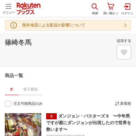
メニュー
熊本地震による配送の影響について
篠崎冬馬
追加する
商品一覧
本
電子書籍
注文可能商品のみ
新着順
ダンジョン・バスターズ 8 〜中年男
本
ですが庭にダンジョンが出現したので世界を
救います〜