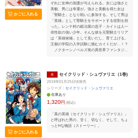
ぞれに女神の加護が与えられる。女には強さと
バスターズ」を設立するが……!? 圧倒的リアリ
美貌、男には幸運が。強さと美貌を得た女は
ティで贈るダンジョン攻略譚、開幕！
かごに入れる
「聖騎士」となり戦いに参加する。そして男は
「英雄」として聖騎士をサポートする役割を担
った。レンテ村の鍛冶屋の息子・カイトは人一
倍性欲の強い少年。そんな彼を元聖騎士リリア
は「英雄候補」として見いだし、育て上げる。
王都の学院の入学試験に挑むカイトだが…！？
ノクターンノベルズ発の異世界ファンタジー
エロス第1巻‼
セイクリッド・シュヴァリエ（1巻)
本
2019年01月25日頃
発売
シリーズ：
セイクリッド・シュヴァリエ
在庫あり
1,320
円
(税込)
「真の英雄（セイクリッド・シュヴァリエ）」
と呼ばれた男の、甘く、切なく、そして、ちょ
っとHな物語（ストーリー）。
かごに入れる