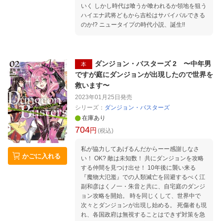
いく しかし時代は喰うか喰われるか領地を狙う
ハイエナ武将どもから吉松はサバイバルできる
のか!? ニュータイプの時代小説、誕生!!
ダンジョン・バスターズ 2 〜中年男
本
ですが庭にダンジョンが出現したので世界を
救います〜
2023年01月25日
発売
シリーズ：
ダンジョン・バスターズ
在庫あり
704
円
(税込)
私が協力してあげるんだからーー感謝しなさ
かごに入れる
い！ OK? 敵は未知数！ 共にダンジョンを攻略
する仲間を見つけ出せ！ 10年後に襲い来る
『魔物大氾濫』での人類滅亡を回避するべく江
副和彦はくノ一・朱音と共に、自宅庭のダンジ
ョン攻略を開始。 時を同じくして、世界中で
次々とダンジョンが出現し始める。 死傷者も現
れ、各国政府は無視することはできず対策を急