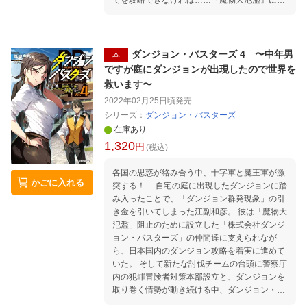
てを攻略できなければ……『魔物大氾濫』によ
り人類は滅亡します」 さらに、その事実を知る
のはシステムを起動した江副ただ一人。 図らず
も招いてしまった世界の危機を救うため、彼が
まず始めたのはダンジョンの検証と改良ーー"ダ
ダンジョン・バスターズ 4 〜中年男
本
ンジョンDIY"で……。 東京の片隅から人類の未
ですが庭にダンジョンが出現したので世界を
来を守るダンジョン攻略譚、開幕！
救います〜
2022年02月25日頃
発売
シリーズ：
ダンジョン・バスターズ
在庫あり
1,320
円
(税込)
各国の思惑が絡み合う中、十字軍と魔王軍が激
かごに入れる
突する！ 自宅の庭に出現したダンジョンに踏
み入ったことで、「ダンジョン群発現象」の引
き金を引いてしまった江副和彦。 彼は「魔物大
氾濫」阻止のために設立した「株式会社ダンジ
ョン・バスターズ」の仲間達に支えられなが
ら、日本国内のダンジョン攻略を着実に進めて
いた。 そして新たな討伐チームの台頭に警察庁
内の犯罪冒険者対策本部設立と、ダンジョンを
取り巻く情勢が動き続ける中、ダンジョン・バ
スターズ初となる海外のダンジョン攻略が決定