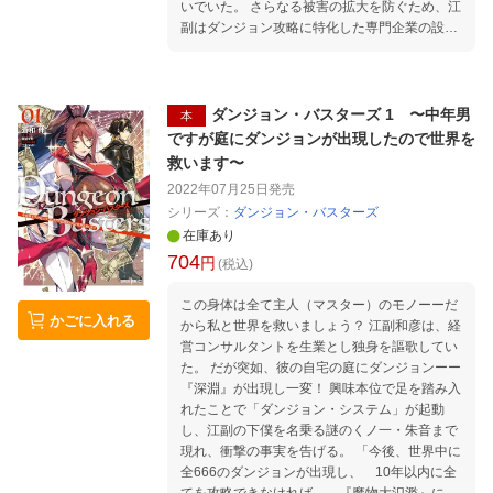
いでいた。 さらなる被害の拡大を防ぐため、江
副はダンジョン攻略に特化した専門企業の設立
を決意。 資金に算段をつけ、仲間集めに奔走ー
ー 「ダンジョン・バスターズには意志の強い仲
間が欲しい。自分のためだけでなく、他人のた
めに戦える仲間だ……」 しかし、新たな仲間の
ダンジョン・バスターズ 1 〜中年男
本
候補として現れたはずの魔術師エミリは、生意
ですが庭にダンジョンが出現したので世界を
気な態度で江副と反りが合わないかに思われた
救います〜
がーー!? 世界の命運を背負った男のダンジョン
2022年07月25日
発売
攻略譚、第二幕！
シリーズ：
ダンジョン・バスターズ
在庫あり
704
円
(税込)
この身体は全て主人（マスター）のモノーーだ
かごに入れる
から私と世界を救いましょう？ 江副和彦は、経
営コンサルタントを生業とし独身を謳歌してい
た。 だが突如、彼の自宅の庭にダンジョンーー
『深淵』が出現し一変！ 興味本位で足を踏み入
れたことで「ダンジョン・システム」が起動
し、江副の下僕を名乗る謎のくノ一・朱音まで
現れ、衝撃の事実を告げる。 「今後、世界中に
全666のダンジョンが出現し、 10年以内に全