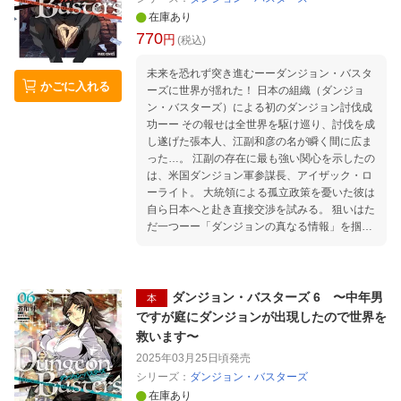
在庫あり
770
円
(税込)
未来を恐れず突き進むーーダンジョン・バスタ
かごに入れる
ーズに世界が揺れた！ 日本の組織（ダンジョ
ン・バスターズ）による初のダンジョン討伐成
功ーー その報せは全世界を駆け巡り、討伐を成
し遂げた張本人、江副和彦の名が瞬く間に広ま
った…。 江副の存在に最も強い関心を示したの
は、米国ダンジョン軍参謀長、アイザック・ロ
ーライト。 大統領による孤立政策を憂いた彼は
自ら日本へと赴き直接交渉を試みる。 狙いはた
だ一つーー「ダンジョンの真なる情報」を掴む
こと。 「自ら危険を背負い、未知を切り拓く狂
った者たち……ダンジョン・バスターズがいる
日本が羨ましいよ。」 アイザックのその言葉に
呼応するかのように、他の国もまた新たな行動
ダンジョン・バスターズ 6 〜中年男
本
を開始するーー。 世界を相手に己を磨き続ける
ですが庭にダンジョンが出現したので世界を
男のダンジョン攻略譚、第七幕！
救います〜
2025年03月25日頃
発売
シリーズ：
ダンジョン・バスターズ
在庫あり