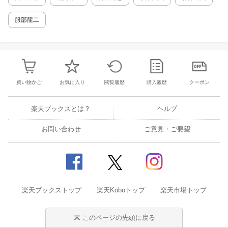
西田幾多郎／野村吉三郎／長谷川 清／原田敬策
／原田英子／平田多津子／牧野伸顕／吉田茂 3
服部龍二
西園寺公 談話メモ 解 題 原田熊雄略年譜 原
田家系図
買い物かご
お気に入り
閲覧履歴
購入履歴
クーポン
楽天ブックスとは？
ヘルプ
お問い合わせ
ご意見・ご要望
楽天ブックストップ
楽天Koboトップ
楽天市場トップ
このページの先頭に戻る