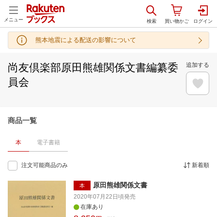
メニュー
熊本地震による配送の影響について
尚友倶楽部原田熊雄関係文書編纂委
追加する
員会
商品一覧
本
電子書籍
注文可能商品のみ
新着順
原田熊雄関係文書
本
2020年07月22日頃
発売
在庫あり