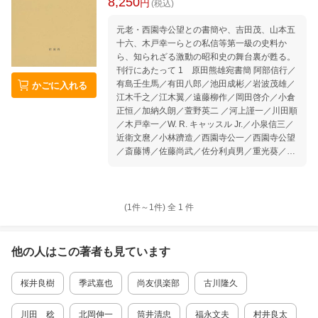
8,250
円
(税込)
元老・西園寺公望との書簡や、吉田茂、山本五
十六、木戸幸一らとの私信等第一級の史料か
ら、知られざる激動の昭和史の舞台裏が甦る。
刊行にあたって 1 原田熊雄宛書簡 阿部信行／
有島壬生馬／有田八郎／池田成彬／岩波茂雄／
かごに入れる
江木千之／江木翼／遠藤柳作／岡田啓介／小倉
正恒／加納久朗／萱野英二 ／河上謹一／川田順
／木戸幸一／W. R. キャッスル Jr.／小泉信三／
近衛文麿／小林躋造／西園寺公一／西園寺公望
／斎藤博／佐藤尚武／佐分利貞男／重光葵／幣
原喜重郎／住友孝／高木惣吉／宅野田夫／谷正
之／谷本計三／塚本義照／津村徹／寺内寿一／
徳川家達／徳川家正／中川正左／中村雄次郎／
西田幾多郎／野村吉三郎／長谷川清／原田熊吉
(1件～
1
件)
全
1
件
／原田武一／原田瓊生／原田英子／原嘉道／百
武三郎／古田俊之助／堀内謙介／前田多門／牧
野伸顕／松平恒雄／三矢宮松／柳田誠二郎／柳
他の人はこの
著者
も見ています
原博光／矢牧章／山本五十六／吉田茂／米内光
政／若杉要／和田小六 2 原田熊雄差出書簡 伊
桜井良樹
季武嘉也
尚友倶楽部
古川隆久
沢多喜男／宇垣一成／大野緑一郎／川崎克／木
戸幸一／児玉秀雄／近衛文麿／斎藤斉／斎藤実
／阪谷希一／白根竹介／高木惣吉／寺内寿一／
川田 稔
北岡伸一
筒井清忠
福永文夫
村井良太