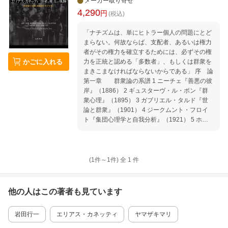
メーカー取り寄せ
4,290
円
(税込)
「ナチズムは、単にヒトラー個人の問題にとど
まらない。何故ならば、支配者、あるいは権力
者がその権力を確立するためには、必ずその権
かごに入れる
力を正統と認める「多数者」、もしくは群衆を
まきこまなければならないからである」 序 論
第一章 群衆論の系譜 1 ニーチェ『善悪の彼
岸』（1886） 2 ギュスターヴ・ル・ボン『群
衆心理』（1895） 3 ガブリエル・タルド『世
論と群衆』（1901） 4 ジークムント・フロイ
ト『集団心理学と自我分析』（1921） 5 ホ
セ・オルテガ・イ・ガセット『大衆の反逆』
（1929） 6 群衆論のその後ーーヴィルヘル
ム・ライヒとエーリヒ・フロム 7 群衆論の系譜
における『群衆と権力』の位置づけ 第二章
(1件～
1
件)
全
1
件
『結婚式』--世界の表象としての「家」
1 「音響上の仮面」と「共通言語」
2 「生き残ること」の権力
他の人はこの
著者
も見ています
3 権力闘争の場「家」 4 世界の
崩壊 第三章 『虚栄の喜劇』--鏡像のひずみ
岩田行一
エリアス・カネッティ
ヤマザキマリ
1 焚書に対する回答 2
自己像の破壊 3 Wir-Gehühl