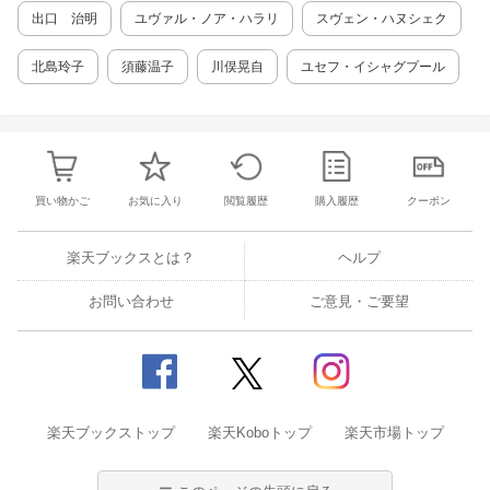
4 群衆形式における聴覚的効果
出口 治明
ユヴァル・ノア・ハラリ
スヴェン・ハヌシェク
5 鏡像のひずみ 第四章 『猶予された者た
ち』--死との闘い 1 Tod とSterbe
北島玲子
須藤温子
川俣晃自
ユセフ・イシャグプール
n 2 暴力の抑止と監視の働き
3 「変身の禁止」からの解放
4 「生き残ること」の克服 第四章 『群衆
と権力』--「非科学性」の射程 1
文化人類学への接近と心理学の否定
2 詩的直観ーーニーチェ、フロイト、カネッ
買い物かご
お気に入り
閲覧履歴
購入履歴
クーポン
ティ 3 反科学 結び あとがき
楽天ブックスとは？
ヘルプ
お問い合わせ
ご意見・ご要望
楽天ブックストップ
楽天Koboトップ
楽天市場トップ