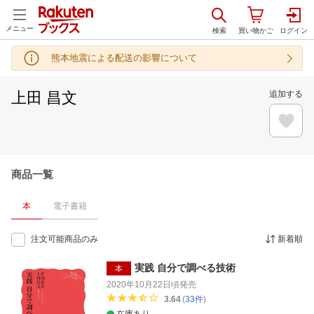
メニュー
熊本地震による配送の影響について
上田 昌文
追加する
商品一覧
本
電子書籍
注文可能商品のみ
新着順
実践 自分で調べる技術
本
2020年10月22日頃
発売
3.64
(
33
件
)