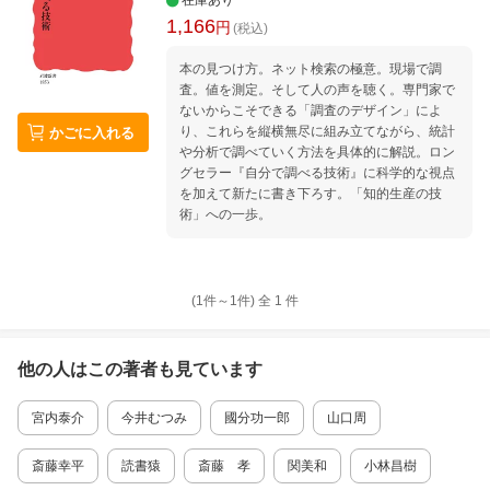
在庫あり
1,166
円
(税込)
本の見つけ方。ネット検索の極意。現場で調
査。値を測定。そして人の声を聴く。専門家で
ないからこそできる「調査のデザイン」によ
り、これらを縦横無尽に組み立てながら、統計
かごに入れる
や分析で調べていく方法を具体的に解説。ロン
グセラー『自分で調べる技術』に科学的な視点
を加えて新たに書き下ろす。「知的生産の技
術」への一歩。
(1件～
1
件)
全
1
件
他の人はこの
著者
も見ています
宮内泰介
今井むつみ
國分功一郎
山口周
斎藤幸平
読書猿
斎藤 孝
関美和
小林昌樹