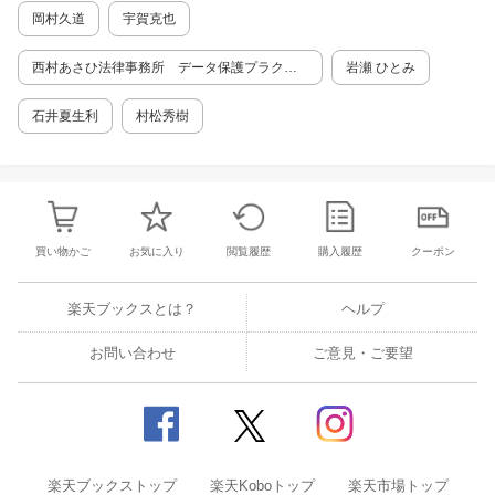
第10節 第三者提供記録の開示（第28条第5
岡村久道
宇賀克也
項関係） 第11節 利用停止等（第30条関
係） 第12節 民間団体による個人情報の保
西村あさひ法律事務所 データ保護プラクテ
岩瀬 ひとみ
護の推進（第4章第5節関係） 第13節 域外
ィスグループ
適用（第4章第4節及び第6節並びに第6章関係）
石井夏生利
村松秀樹
第14節 罰則（第7章関係） 第15節 その
他 第16節 附則・経過措置
買い物かご
お気に入り
閲覧履歴
購入履歴
クーポン
楽天ブックスとは？
ヘルプ
お問い合わせ
ご意見・ご要望
楽天ブックストップ
楽天Koboトップ
楽天市場トップ