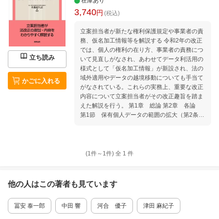
在庫あり
3,740
円
(税込)
立案担当者が新たな権利保護規定や事業者の責
務、仮名加工情報等を解説する 令和2年の改正
では、個人の権利の在り方、事業者の責務につ
立ち読み
いて見直しがなされ、あわせてデータ利活用の
様式として「仮名加工情報」が新設され、法の
域外適用やデータの越境移動についても手当て
かごに入れる
がなされている。これらの実務上、重要な改正
内容について立案担当者がその改正趣旨を踏ま
えた解説を行う。 第1章 総論 第2章 各論
第1節 保有個人データの範囲の拡大（第2条第
7項関係） 第2節 仮名加工情報（第2条第9
項及び第10項並びに第4章第2節関係） 第3
節 不適正な利用の禁止（第16条の2関係）
第4節 漏えい等の報告等（第22条の2関係）
(1件～
1
件)
全
1
件
第5節 第三者提供の制限（第23条第2項及び
第3項関係） 第6節 外国にある第三者への
提供の制限（第24条関係） 第7節 個人関連
他の人はこの
著者
も見ています
情報の第三者提供の制限等（第26条の2関係）
第8節 保有個人データに関する事項の公表
冨安 泰一郎
中田 響
河合 優子
津田 麻紀子
等（第27条第1項関係） 第9節 開示の方法
の見直し（第28条第1項から第3項まで関係）