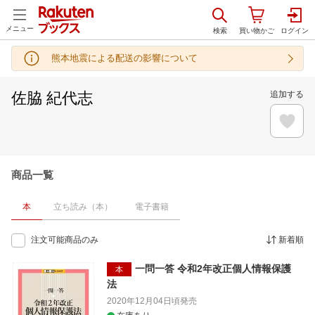
メニュー
熊本地震による配送の影響について
佐脇 紀代志
追加する
商品一覧
本
立ち読み（本）
電子書籍
注文可能商品のみ
新着順
一問一答 令和2年改正個人情報保護
本
法
2020年12月04日頃
発売