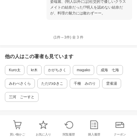
姿端麗、(明人以外には)社交的で優しいクラス
メイトの結奈だった!?明人を認めない結奈だ
が、料理の魅力には敵わずーー。
(1件～
3
件)
全
3
件
他の人はこの
著者
も見ています
Kuro太
kr木
かがちさく
magako
成海 七海
みわべさくら
ただのゆきこ
千種 みのり
雲雀湯
三河 ごーすと
買い物かご
お気に入り
閲覧履歴
購入履歴
クーポン