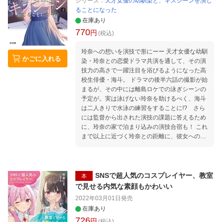
シリーズ：
天才女優の幼馴染と、キスシーンを演じ
ることになった
在庫あり
770
円
(税込)
玲奈への想いを演技で形にーー 天才女優な幼馴
かごに入れる
染・玲奈との恋愛ドラマ共演を通して、その演
技力の高さで一躍注目を浴びるようになった高
校生俳優・海斗。 ドラマの後半六話の撮影が始
まるが、その中には離島ロケでの泳ぎシーンの
予定が。実は泳げない玲奈を助けるべく、海斗
は二人きりで水泳の練習をすることに!? さら
には監督から出された演技の課題に答えるため
に、玲奈の家で泊まり込みの演技合宿も！ これ
まで以上に近づく玲奈との距離に、彼女への強
い想いを自覚していく海斗。そしてドラマのラ
ストシーンは訪れるーー
SNSで超人気のコスプレイヤー、教室
本
で見せる内気な素顔もかわいい
2022年03月01日
発売
在庫あり
726
円
(税込)