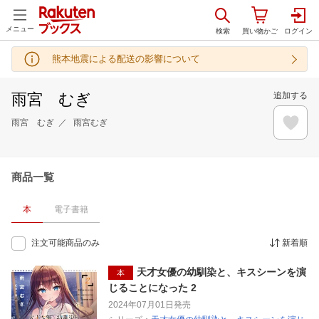
メニュー
熊本地震による配送の影響について
雨宮 むぎ
追加する
雨宮 むぎ
雨宮むぎ
商品一覧
本
電子書籍
注文可能商品のみ
新着順
天才女優の幼馴染と、キスシーンを演
本
じることになった 2
2024年07月01日
発売