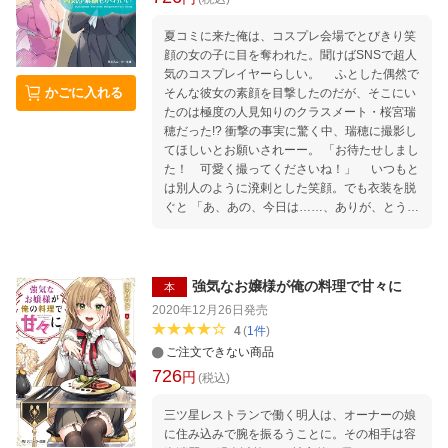
夏コミに来た俺は、コスプレ会場でとびきり笑
顔の女の子に目を奪われた。聞けばSNSで超人
気のコスプレイヤーらしい。 ふとした偶然で
かごに入れる
そんな彼女の素顔を目撃したのだが、そこにい
たのは極度の人見知りのクラスメート・桜宮瑞
穂だった!? 衝撃の事実に驚く中、瑞穂に撮影し
てほしいとお願いされーー。 「お待たせしまし
た！ 可愛く撮ってくださいね！」 いつもと
は別人のように溌剌とした笑顔。でも衣装を脱
ぐと 「あ、あの、今日は……、ありが、とうご
ざいました……」 アニメの世界から抜け出て
きたような可憐なコスプレ姿も、人見知りで精
一杯な素顔も、どちらの彼女も可愛すぎる!!
強気なお嬢様が俺の料理で甘々に
本
2020年12月26日
発売
4
(
1
件
)
ご注文できない商品
726
円
(税込)
三ツ星レストランで働く明人は、オーナーの娘
に住み込みで腕を振るうことに。その相手は容