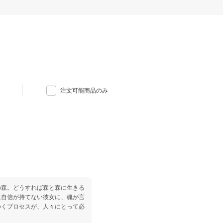
注文可能商品のみ
の森。どうすれば森と森に生きる
に自信が持てない彼女に、魂が言
ゆくプロセスが、人々にとって必