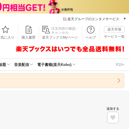
楽天グループのエンタメサービス
本/ゲーム/CD/DVD
注文内容の確認・
楽天市場
キャンセル
楽天ブックス
サービス一覧
お気に入り
購入履歴
楽天ブックスMyページ
ヘルプ
電子書籍
楽天Kobo
雑誌読み放題
楽天マガジン
放題
音楽配信
電子書籍(楽天Kobo)
R18+
音楽配信
楽天ミュージック
動画配信
楽天TV
動画配信ガイド
Rakuten PLAY
追加する
無料テレビ
Rチャンネル
チケット