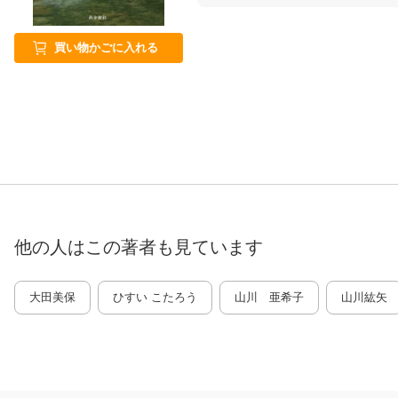
買い物かごに入れる
他の人はこの
著者
も見ています
大田美保
ひすい こたろう
山川 亜希子
山川紘矢