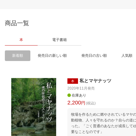
商品一覧
本
電子書籍
新着順
発売日の新しい順
発売日の古い順
人気順
私とマヤナッツ
本
2020年11月
発売
在庫あり
2,200
円
(税込)
牧場を作るために燃やされているマヤ
動植物、人々を守れるのか？自らの道
った。「ごく普通のあなたが成長して
要なことなのです」