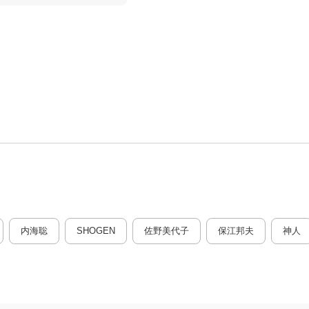
内海聡
SHOGEN
佐野美代子
保江邦夫
神人