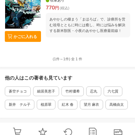
在庫あり
770
円
(税込)
あやかしの棲まう「まほろば」で、診療所を営
む祖母とともに時には癒し、時には悩みを解決
する新米獣医・小夜のあやかし医療最前線！
かごに入れる
(1件～
1
件)
全
1
件
他の人はこの
著者
も見ています
蒼空チョコ
細居美恵子
竹村優希
忍丸
六七質
新井 テル子
植原翠
紅木 春
望月 麻衣
高橋由太