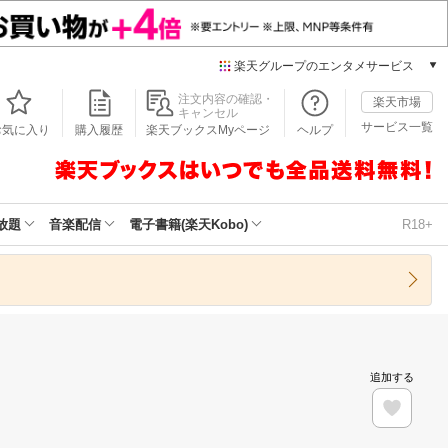
楽天グループのエンタメサービス
本/ゲーム/CD/DVD
注文内容の確認・
楽天市場
キャンセル
楽天ブックス
サービス一覧
お気に入り
購入履歴
楽天ブックスMyページ
ヘルプ
電子書籍
楽天Kobo
雑誌読み放題
楽天マガジン
放題
音楽配信
電子書籍(楽天Kobo)
R18+
音楽配信
楽天ミュージック
動画配信
楽天TV
動画配信ガイド
Rakuten PLAY
追加する
無料テレビ
Rチャンネル
チケット