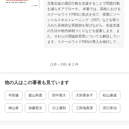
児童生徒の適応行動を支援することで問題行動
を減らすアプローチ。 本書では、高校における
スクールワイドPBSに焦点を当て、授業にソー
シャルスキルトレーニング（SST）などを取り
入れた具体的な実践例を挙げながら、生徒支援
の方法や校内体制づくりなどを提案します。ま
た、それらの理論的背景についても解説してい
ます。スクールワイドPBSの導入を検討してい
る学校におススメの一冊です。
(1件～
2
件)
全
2
件
他の人はこの
著者
も見ています
半田健
庭山和貴
田中善大
大対香奈子
松山康成
神山努
加藤哲文
川上康則
三田地真実
宮口幸治