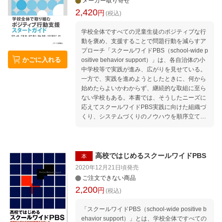
メーカー取り寄せ
2,420
円
(税込)
学校全体ですべての児童生徒のポジティブな行
動を褒め、支援することで問題行動を減らすア
プローチ「スクールワイドPBS（school-wide p
かごに入れる
ositive behavior support）」は、各自治体の小
中学校等で実践が進み、広がりを見せている。
一方で、実践を進めようとしたときに、何から
始めたらよいかわからず、継続的な取組に至ら
ない学校もある。本書では、そうしたニーズに
応えてスクールワイドPBS実践に向けた組織づ
くり、システムづくりのノウハウを順序立てて
解説。学校の組織、システムの見直しを図り、
スクールワイドPBSの実践を進められるよう、
具体的な事例を盛り込んだ。特別支援教育コー
ディネーターにおすすめの一冊。
高校ではじめるスクールワイドPBS
本
2020年12月21日頃
発売
ご注文できない商品
2,200
円
(税込)
「スクールワイドPBS（school-wide positive b
ehavior support）」とは、学校全体ですべての