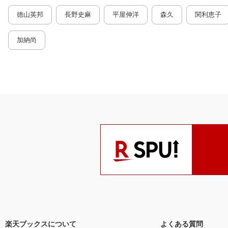
徳山英邦
長野史麻
平屋伸洋
森久
関利恵子
加納尚
楽天ブックスについて
よくある質問