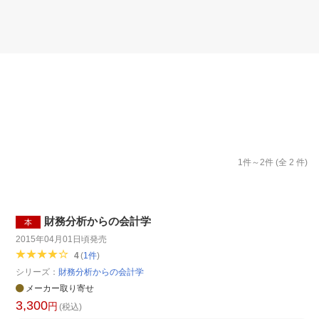
楽天チケット
エンタメニュース
推し楽
1
件～
2
件 (全
2
件)
財務分析からの会計学
本
2015年04月01日頃
発売
4
(
1
件
)
シリーズ：
財務分析からの会計学
メーカー取り寄せ
3,300
円
(税込)