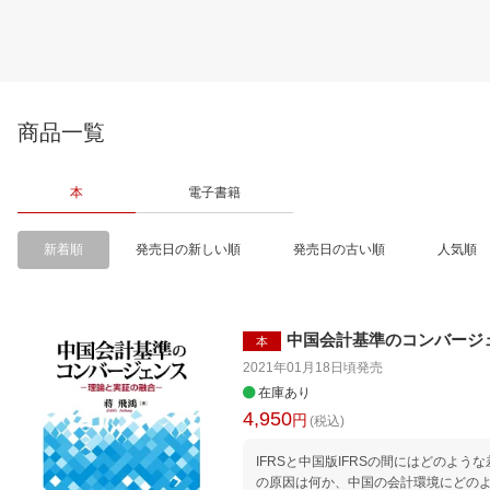
商品一覧
本
電子書籍
新着順
発売日の新しい順
発売日の古い順
人気順
中国会計基準のコンバージ
本
2021年01月18日頃
発売
在庫あり
4,950
円
(税込)
IFRSと中国版IFRSの間にはどのよ
の原因は何か、中国の会計環境にどの