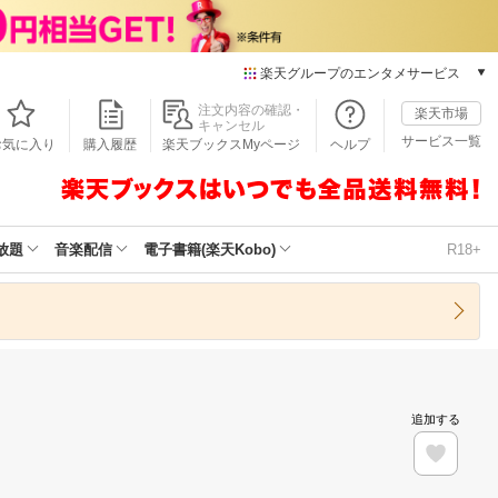
楽天グループのエンタメサービス
本/ゲーム/CD/DVD
注文内容の確認・
楽天市場
キャンセル
楽天ブックス
サービス一覧
お気に入り
購入履歴
楽天ブックスMyページ
ヘルプ
電子書籍
楽天Kobo
雑誌読み放題
楽天マガジン
放題
音楽配信
電子書籍(楽天Kobo)
R18+
音楽配信
楽天ミュージック
動画配信
楽天TV
動画配信ガイド
Rakuten PLAY
追加する
無料テレビ
Rチャンネル
チケット