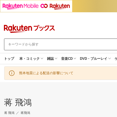
トップ
本・コミック
雑誌
音楽CD
DVD・ブルーレイ
熊本地震による配送の影響について
蒋 飛鴻
蒋 飛鴻
蒋飛鴻