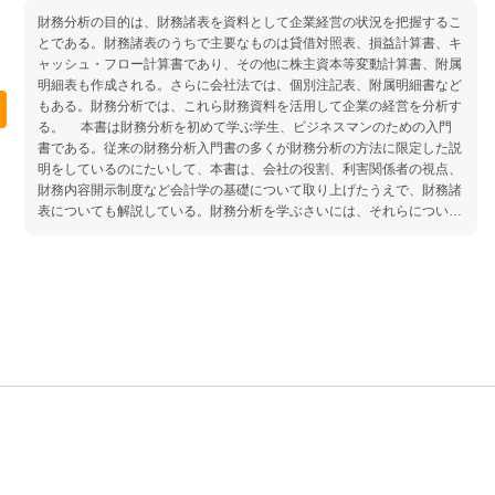
財務分析の目的は、財務諸表を資料として企業経営の状況を把握するこ
とである。財務諸表のうちで主要なものは貸借対照表、損益計算書、キ
ャッシュ・フロー計算書であり、その他に株主資本等変動計算書、附属
明細表も作成される。さらに会社法では、個別注記表、附属明細書など
もある。財務分析では、これら財務資料を活用して企業の経営を分析す
る。 本書は財務分析を初めて学ぶ学生、ビジネスマンのための入門
書である。従来の財務分析入門書の多くが財務分析の方法に限定した説
明をしているのにたいして、本書は、会社の役割、利害関係者の視点、
財務内容開示制度など会計学の基礎について取り上げたうえで、財務諸
表についても解説している。財務分析を学ぶさいには、それらについて
の知識が不可欠だからである。また、本書を超える内容については、簡
単な紹介を付した章末の参考文献を活用していただきたい。 第3版で
は、従来の説明を一層わかりやすくするとともに、新たに「有価証券報
告書の読み方」という章を設けた。