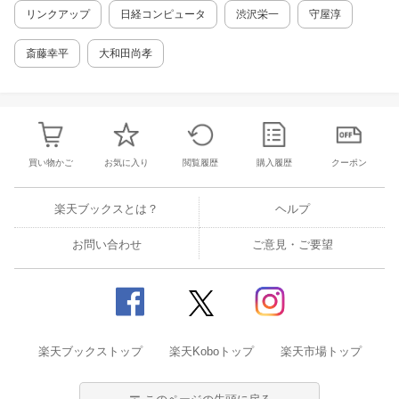
もの 第3章 富岳、世界初「スパコン4冠」へ
リンクアップ
日経コンピュータ
渋沢栄一
守屋淳
の軌跡 開発者インタビュー 国家プロジェク
トだから実現できたーー理研・松岡聡センター
斎藤幸平
大和田尚孝
長 ベンチマークでの1番にはこだわらないー
ー理研・石川裕プロジェクトリーダーが貫いた
理想 世界一で性能を証明できて本当によかっ
たーー富士通・清水俊幸プリンシパルエンジニ
ア 第4章 省電力スパコンで世界一、ベンチャ
ー2社の明暗 第5章 量子コンピューターの衝
買い物かご
お気に入り
閲覧履歴
購入履歴
クーポン
撃
楽天ブックスとは？
ヘルプ
お問い合わせ
ご意見・ご要望
楽天ブックストップ
楽天Koboトップ
楽天市場トップ