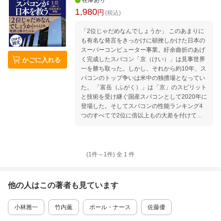
在庫あり
1,980
円
(税込)
「2位じゃだめなんでしょうか」 このあまりに
も有名な発言をきっかけに頓挫しかけた日本の
スーパーコンピューター事業。紆余曲折のあげ
く完成したスパコン「京（けい）」は見事世界
かごに入れる
一を勝ち取った。しかし、それから約10年、ス
パコンのトップ争いは米中の独擅場となってい
た。 「富岳（ふがく）」は「京」のスピリット
と技術を受け継ぐ国産スパコンとして2020年に
登場した。そしてスパコンの性能ランキング4
つのすべてで2位に倍以上もの大差を付けて圧
倒的1位となったのだ。スパコン史上、性能ラ
ンキングすべてで同時に1位になったのは富岳
だけだ。 この10年間でスパコンの重要性は急
激に高まった。特に人工知能の台頭など、計算
(1件～
1
件)
全
1
件
力が国力に直結する時代がやってきたのだ。富
岳の実力の一端は、コロナウイルスの飛沫のシ
ミュレーションで知られるようになったが、本
他の人はこの
著者
も見ています
当の活躍はこれからだ。知られざるスパコンの
世界を本書ではわかりやすく紐解いていく。 第
小林雅一
竹内薫
ポール・ナース
佐藤優
1章 コロナ禍の「秘密兵器」、富岳登場 第2
章 「2位じゃだめなんでしょうか」が残した