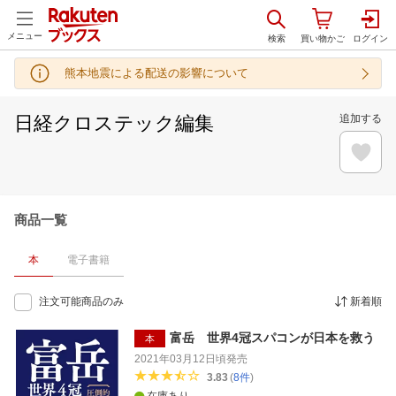
メニュー
熊本地震による配送の影響について
日経クロステック編集
追加する
商品一覧
本
電子書籍
注文可能商品のみ
新着順
富岳 世界4冠スパコンが日本を救う
本
2021年03月12日頃
発売
3.83
(
8
件
)