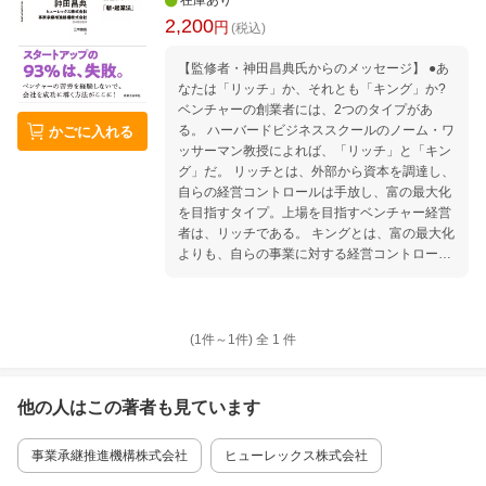
在庫あり
2,200
円
(税込)
【監修者・神田昌典氏からのメッセージ】 ●あ
なたは「リッチ」か、それとも「キング」か?
ベンチャーの創業者には、2つのタイプがあ
る。 ハーバードビジネススクールのノーム・ワ
かごに入れる
ッサーマン教授によれば、「リッチ」と「キン
グ」だ。 リッチとは、外部から資本を調達し、
自らの経営コントロールは手放し、富の最大化
を目指すタイプ。上場を目指すベンチャー経営
者は、リッチである。 キングとは、富の最大化
よりも、自らの事業に対する経営コントロール
を維持し続けるタイプ。地域や分野の雄を目指
すオーナー経営者は、キングである。 今、あな
たがベンチャーを創業するとしたら、リッチvs
キングの、どちらを目指すだろうか? もし、あ
(1件～
1
件)
全
1
件
なたが「富もコントロールも、どちらも欲し
い」という野心家なら、本書の翻訳を待った甲
斐がある。なぜなら本書は、まさに、その第3
他の人はこの
著者
も見ています
の道 - 「買収起業家」になるために必要な全プ
ロセスを公開する、稀有な実務書であるから
事業承継推進機構株式会社
ヒューレックス株式会社
だ。 このように本書では、買収前の候補先選定
から、交渉プロセス、買収後の統合戦略に至る