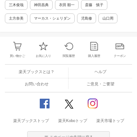
までの、全ノウハウが凝縮され解説されてい
三木俊哉
神田昌典
衣田 順一
斎藤 慎子
る。 「米国のノウハウだから、日本に応用する
際には、だいぶ勝手が違うのでは」?と訝しん
土方奈美
マーカス・シェリダン
児島修
山口周
だが、実際に読みはじめると、不安は一掃され
た。「買収後の初日は、経営者は率先して、会
社を既存社員たちと掃除をすることからはじめ
るべき」などの、日本と共通する経営ヒントに
溢れているので、頁をめくりはじめれば、あた
かも企業買収の現場にいるかのような臨場感と
買い物かご
お気に入り
閲覧履歴
購入履歴
クーポン
ともに、一気に読めてしまうだろう。 神田昌
典、ヒューレックス株式会社、事業承継推進機
構株式会社日本語版監修。
楽天ブックスとは？
ヘルプ
お問い合わせ
ご意見・ご要望
楽天ブックストップ
楽天Koboトップ
楽天市場トップ