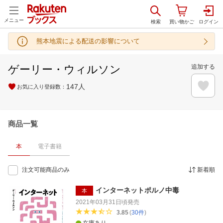
メニュー
熊本地震による配送の影響について
ゲーリー・ウィルソン
追加する
147
人
お気に入り登録数：
商品一覧
本
電子書籍
注文可能商品のみ
新着順
インターネットポルノ中毒
本
2021年03月31日頃
発売
3.85
(
30
件
)