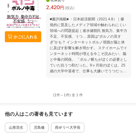
在庫あり
2,420
円
(税込)
■書評掲載■ ・日本経済新聞（2021.4.8）｜爆
発的に普及したメディア領域や触れられにくい
領域への問題提起｜速水健朗氏 無気力、集中力
不足、不安感、うつ… 原因は“ポルノの見す
かごに入れる
ぎ”かも？ インターネットポルノ視聴が脳と体
に及ぼす影響を解き明かす。 ステイホームでイ
ンターネット時間が増える今こそ読みたい、脳
と中毒の関係。 「ポルノ断ちがぼくの必要とし
ていた抗うつ剤だった。9ヶ月前のぼくは、25
歳の大学中退者で、仕事も大嫌いでうつだっ
た。ポルノをやめて数ヶ月後、スーパーパワー
が手に入った。（略）まだ下り坂はあるけれ
ど、何をする気力もないとか、自殺したいとか
いうのはまったくない。秘訣？ 過去1ヶ月で
(1件～
1
件)
全
1
件
インターネットは、1時間も使ったかどうか。
全部自腹になるけれど9月からはまた大学にも
行くことにした」 （本文より） 〈目次〉 はじ
他の人はこの
著者
も見ています
めにーーポルノ中毒克服の鍵は「脳の中」にあ
る 第1章 ポルノのドカ見が不安、集中力不
山形浩生
児島修
両＠リベ大学長
足、うつを引き起こす ・だれも口にしたがらな
い問題 ・別のポルノ実験 ・研究におけるポル