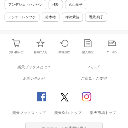
ノ利用排除 ・ポルノ利用を除去する研究の結果
アンデシュ・ハンセン
橘玲
久山葉子
は？ ・研究のむずかしさとその結果 ・ありが
ちな症状 ・人生を阻害、抑えられなくなる ・
アンナ・レンブケ
鈴木祐
樺沢紫苑
恩蔵 絢子
セックス中に射精できない ・性的遭遇での勃起
不安定 ・馴染みのない早漏 ・怖じ気づくよう
なポルノフェティッシュ趣味 ・本物のパートナ
ーに魅力を感じなくなる ・恋愛への影響 ・社
会不安、自尊心 ・集中できない ・うつなどの
病状 第2章 暴走する欲求 ・新しいもの、新し
買い物かご
お気に入り
閲覧履歴
購入履歴
クーポン
いもの、もっと新しいもの ・超常刺激 ・性的
興奮と中毒性ドラッグは神経機構が同じ ・普通
の満足をオーバーライド ・性的条件づけと中毒
楽天ブックスとは？
ヘルプ
はどちらも増感から始まる ・脳の反撃ーー諸刃
の剣 ・性的条件づけと思春期 ・変態モノへの
お問い合わせ
ご意見・ご要望
移行 ・さらにポルノ起因の性障害について ・
ポルノ中毒 ・でもポルノ中毒なんて存在が認知
されていないのでは？ ・どこで一線を越えるの
か ・原因と結果を切り分ける ・誤診されてい
るポルノ利用者はいるだろうか？ 第3章 ポル
ノを絶って人生をとり戻す ・推奨される提言
楽天ブックストップ
・ストレスを抑え、自制心と自分のケアを改善
楽天Koboトップ
楽天市場トップ
・態度、教育、心の支え ・再起動での困難 ・
ありがちな落とし穴 ・よくある質問 …