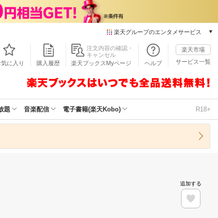
楽天グループのエンタメサービス
本/ゲーム/CD/DVD
注文内容の確認・
楽天市場
キャンセル
楽天ブックス
サービス一覧
お気に入り
購入履歴
楽天ブックスMyページ
ヘルプ
電子書籍
楽天Kobo
雑誌読み放題
楽天マガジン
放題
音楽配信
電子書籍(楽天Kobo)
R18+
音楽配信
楽天ミュージック
動画配信
楽天TV
動画配信ガイド
Rakuten PLAY
追加する
無料テレビ
Rチャンネル
チケット