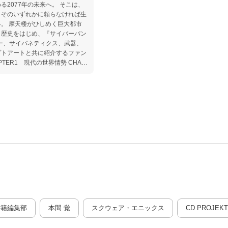
2077年の未来へ。 そこは、
、そのいずれかに頼らなければ生
。 摩天楼がひしめく巨大都市
、歴史をはじめ、『サイバーパン
ジー、サイバネティクス、武器、
プトアートと共に紹介するファン
R3 ナイトシティ CHAPTER4
TER5 法と無秩序 CHAPTER
*********
R1 現代の世界情勢 CHAPTER2 未
ティ CHAPTER4 2077年の
法と無秩序 CHAPTER6 サイ
兵
書籍編集部
本間 覚
スクウェア・エニックス
CD PROJEKT