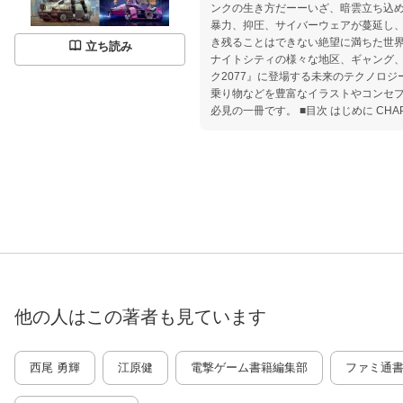
ンクの生き方だーーいざ、暗雲立ち込める
暴力、抑圧、サイバーウェアが蔓延し
き残ることはできない絶望に満ちた世界
立ち読み
ナイトシティの様々な地区、ギャング
ク2077』に登場する未来のテクノロ
乗り物などを豊富なイラストやコンセ
必見の一冊です。 ■目次 はじめに CHAPTER1 現代の世界情勢 CHAP
TER2 未来のテクノロジー CHAPTE
2077年のナイトシティの社会階層 CHAP
6 サイバーパンクたち：エッジランナーと傭兵 ***************
************** はじめに CHAPTE
来のテクノロジー CHAPTER3 ナイトシ
ナイトシティの社会階層 CHAPTER5 
バーパンクたち：エッジランナーと傭
他の人はこの
著者
も見ています
西尾 勇輝
江原健
電撃ゲーム書籍編集部
ファミ通