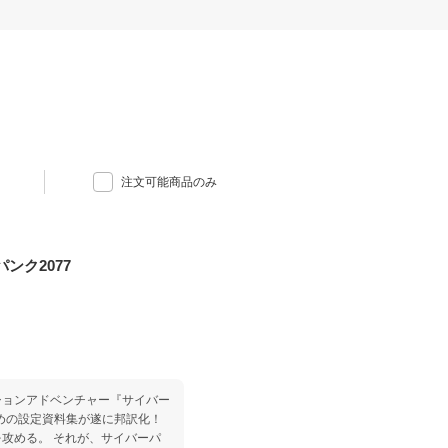
注文可能商品のみ
ンク2077
ションアドベンチャー『サイバー
ための設定資料集が遂に邦訳化！
攻める。 それが、サイバーパ