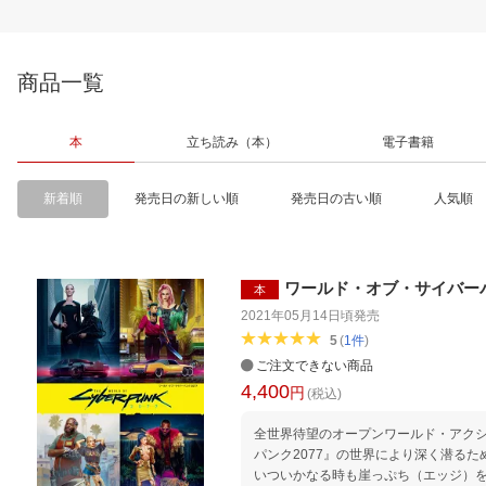
商品一覧
本
立ち読み（本）
電子書籍
新着順
発売日の新しい順
発売日の古い順
人気順
ワールド・オブ・サイバーパ
本
2021年05月14日頃
発売
5
(
1
件
)
ご注文できない商品
4,400
円
(税込)
全世界待望のオープンワールド・アク
パンク2077』の世界により深く潜る
いついかなる時も崖っぷち（エッジ）を