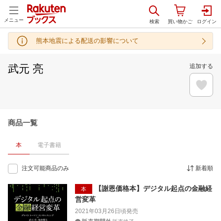
メニュー
熊本地震による配送の影響について
武元 亮
追加する
商品一覧
本
電子書籍
注文可能商品のみ
新着順
【謝恩価格本】デジタル起点の金融経
本
営変革
2021年03月26日頃
発売