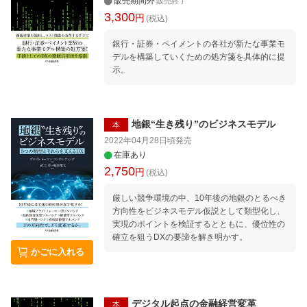
販売期間外
販売終了
3,300
円
(税込)
銀行・証券・ペイメントの各社が新たな事業モ
デルを構築していくための処方箋を具体的に提
示。
地銀“生き残り”のビジネスモデル
本
2022年04月28日頃
発売
在庫あり
2,750
円
(税込)
厳しい競争環境の中、10年後の地銀のとるべき
方向性をビジネスモデル仮説として類型化し、
実現のポイントを検証するとともに、優位性の
確立を狙うDXの要諦を解き明かす。
かごに入れる
デジタル起点の金融経営変革
本