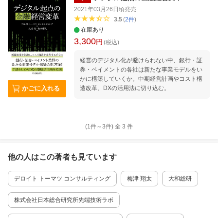
2021年03月26日頃
発売
3.5
(
2
件
)
在庫あり
3,300
円
(税込)
経営のデジタル化が避けられない中、銀行・証
券・ペイメントの各社は新たな事業モデルをい
かに構築していくか。中期経営計画やコスト構
造改革、DXの活用法に切り込む。
かごに入れる
(1件～
3
件)
全
3
件
他の人はこの
著者
も見ています
デロイト トーマツ コンサルティング
梅津 翔太
大和総研
株式会社日本総合研究所先端技術ラボ