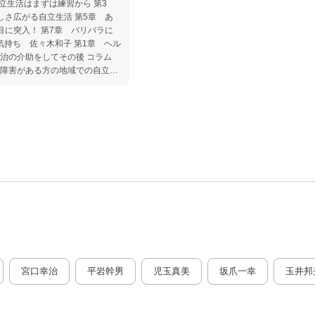
章 何から始めればいいのか？ 第4章 迷ったときは… あとがき
宮口幸治
平岩幹男
児玉真美
坂爪一幸
玉井邦