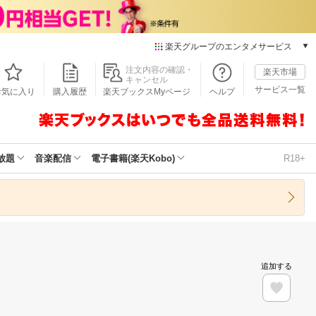
楽天グループのエンタメサービス
本/ゲーム/CD/DVD
注文内容の確認・
楽天市場
キャンセル
楽天ブックス
サービス一覧
お気に入り
購入履歴
楽天ブックスMyページ
ヘルプ
電子書籍
楽天Kobo
雑誌読み放題
楽天マガジン
放題
音楽配信
電子書籍(楽天Kobo)
R18+
音楽配信
楽天ミュージック
動画配信
楽天TV
動画配信ガイド
Rakuten PLAY
追加する
無料テレビ
Rチャンネル
チケット