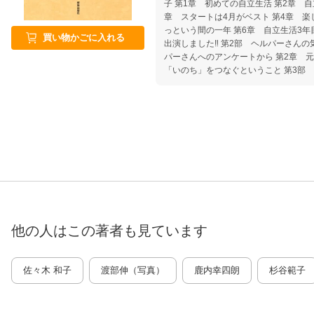
子 第1章 初めての自立生活 第2章 自立生活はまずは練習から 第3
章 スタートは4月がベスト 第4章 楽しさ広がる自立生活 第5章 あ
っという間の一年 第6章 自立生活3年目に突入！ 第7章 バリバラに
買い物かごに入れる
出演しました‼ 第2部 ヘルパーさんの気持ち 佐々木和子 第1章 ヘル
パーさんへのアンケートから 第2章 元治の介助をしてその後 コラム
「いのち」をつなぐということ 第3部 障害がある方の地域での自立生
活を支援して 廣川淳平 第1章 ダウン症の方の一人暮らしってどんな
のかな？ 第2章 どんな制度を使って一人暮らしをしているの？ 第3
他の人はこの
著者
も見ています
佐々木 和子
渡部伸（写真）
鹿内幸四朗
杉谷範子