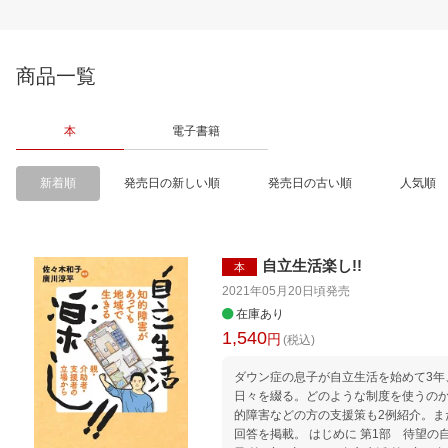
商品一覧
本
電子書籍
新着順
発売日の新しい順
発売日の古い順
人気順
自立生活楽し!!
本
2021年05月20日頃
発売
在庫あり
1,540
円
(税込)
ダウン症の息子が自立生活を始めて3年
日々を綴る。どのような制度を使うの
的障害などの方の支援策も2例紹介。ま
回答を掲載。 はじめに 第1部 待望の自立生活を始めました 佐々木和