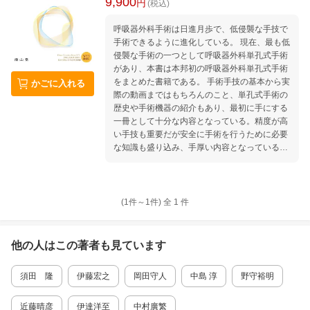
9,900
円
(税込)
呼吸器外科手術は日進月歩で、低侵襲な手技で
手術できるように進化している。 現在、最も低
侵襲な手術の一つとして呼吸器外科単孔式手術
があり、本書は本邦初の呼吸器外科単孔式手術
をまとめた書籍である。 手術手技の基本から実
かごに入れる
際の動画まではもちろんのこと、単孔式手術の
歴史や手術機器の紹介もあり、最初に手にする
一冊として十分な内容となっている。精度が高
い手技も重要だが安全に手術を行うために必要
な知識も盛り込み、手厚い内容となっている。
【目次】 1章 単孔式手術の歴史、定義、エビ
デンス （平井恭二） 2章 単孔式手術に向けて
の準備 （本間崇浩） 3章 単孔式手術の基本
手術手技と合併症対策 （平井恭二） 4章 単
(1件～
1
件)
全
1
件
孔式手術を開始する場合の単孔式胸腔鏡研究会
からの提言 （小田 誠） 5章 単孔式肺部分
切除 （佐野由文） 6章 単孔式肺葉切除の基本
他の人はこの
著者
も見ています
技術とその応用 " （Diego Gonzalez Rivas
和訳：須田 隆） 7章 単孔式肺葉切除＋リン
須田 隆
伊藤宏之
岡田守人
中島 淳
野守裕明
パ節郭清のコツとピットフォール （須田
隆） 8章 単孔式肺区域切除のコツとピットフ
ォール （大泉弘幸） 9章 単孔式縦隔腫瘍摘出
近藤晴彦
伊達洋至
中村廣繁