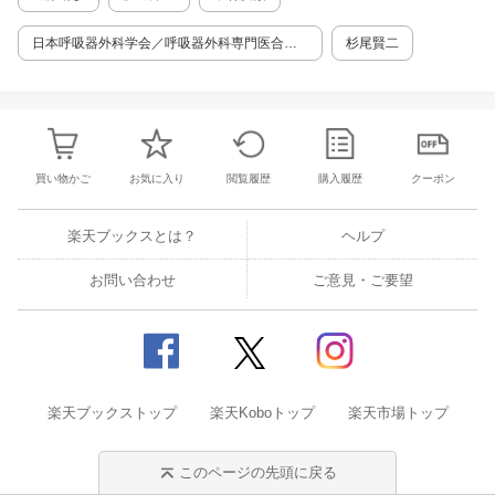
術（側胸部アプローチ） （大田守雄） 10章
単孔式胸腺摘出術 （須田 隆）
日本呼吸器外科学会／呼吸器外科専門医合同
杉尾賢二
委員会
買い物かご
お気に入り
閲覧履歴
購入履歴
クーポン
楽天ブックスとは？
ヘルプ
お問い合わせ
ご意見・ご要望
楽天ブックストップ
楽天Koboトップ
楽天市場トップ
このページの先頭に戻る