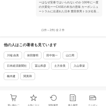
ーはなぜ安泰ではいられないのか 100年に一度
の大変化ーーCASEの本当の意味 カーボンニュ
ートラルに出遅れた日本 豊田章男トヨタ社長
「渾身のメッセージ」の真意 クルマは「IoT」
の「oT」になる 水平分業の大波で衰退した
「家電業界」の悪夢再び 自社の技術よりも「社
会的課題から考える力」が重要 スマートシティ
(1件～
2
件)
全
2
件
戦略のフォード、自動運転を取りにいくGM テ
スラとGAFAが引き起こした「モビリティ大戦
争」 自動運転ーー日本の技術は本当に世界一か
他の人はこの
著者
も見ています
急遽、会社を一から再編する欧州の自動車産業
下請け（サプライヤー）がメーカーより強くな
川端 由美
保田隆明
田中慎一
山口周
る時代 もはや大衆車ではない。中国メーカーの
高級車路線 「優秀なエンジン」だけでは勝てな
い現実 トヨタ・日産・ホンダそれぞれの「死
日本経済新聞社
冨山和彦
土方奈美
入山章栄
角」 日本の自動車産業が克服すべき5つの弱
点 ほか GDPの1割を占める巨大産業の「生存
楠木建
関美和
戦略」 はじめに 第1章 自動車産業はどう変わ
るのか 第2章 いま米国で何が起きているのか
1 ビッグ3の逆襲 第3章 いま米国で何が起き
ているのか2 シリコンバレーの襲来 第4章
いま欧州で何が起きているのか 第5章 いま中
国で何が起きているのか 第6章 日本車は生き
買い物かご
お気に入り
閲覧履歴
購入履歴
クーポン
残れるか おわりに