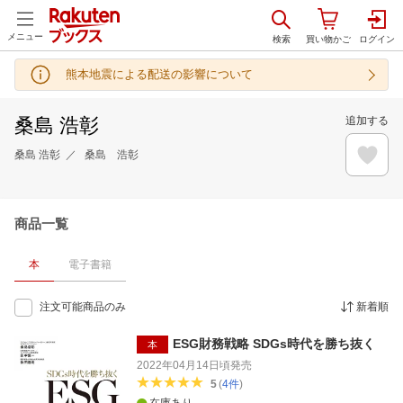
メニュー
熊本地震による配送の影響について
桑島 浩彰
追加する
桑島 浩彰
桑島 浩彰
商品一覧
本
電子書籍
注文可能商品のみ
新着順
ESG財務戦略 SDGs時代を勝ち抜く
本
2022年04月14日頃
発売
5
(
4
件
)