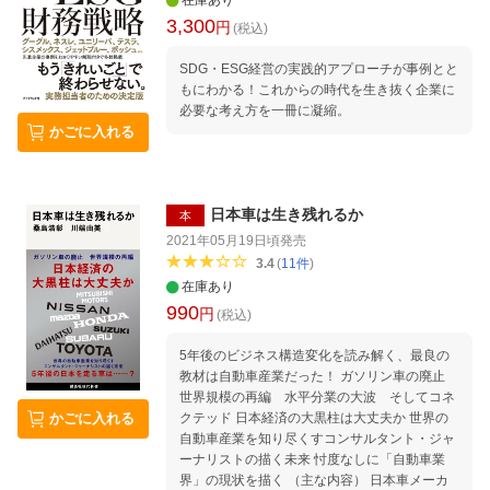
在庫あり
3,300
円
(税込)
SDG・ESG経営の実践的アプローチが事例とと
もにわかる！これからの時代を生き抜く企業に
必要な考え方を一冊に凝縮。
かごに入れる
日本車は生き残れるか
本
2021年05月19日頃
発売
3.4
(
11
件
)
在庫あり
990
円
(税込)
5年後のビジネス構造変化を読み解く、最良の
教材は自動車産業だった！ ガソリン車の廃止
世界規模の再編 水平分業の大波 そしてコネ
クテッド 日本経済の大黒柱は大丈夫か 世界の
かごに入れる
自動車産業を知り尽くすコンサルタント・ジャ
ーナリストの描く未来 忖度なしに「自動車業
界」の現状を描く （主な内容） 日本車メーカ