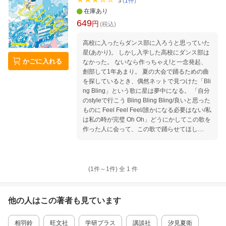
3
(
1
件
)
在庫あり
649
円
(税込)
高校に入ったらダンス部に入ろうと思っていた
星(あかり)。 しかし入学した高校にダンス部は
かごに入れる
なかった。 ないなら作っちゃえ!と一念発起、
創部して1年あまり。 夏の大会で踊るための曲
を探しているとき、偶然ネットで見つけた「Bli
ng Bling」という歌に星は夢中になる。 「自分
のstyleで行こう Bling Bling Bling/良いと思った
ものに Feel Feel Feel/誰かになる必要はない/私
は私の時が完璧 Oh Oh」どうにかしてこの歌を
作った人に会って、この歌で踊らせてほし
い・・・! その一心で手がかりを探す星に奇跡
が。駅前の広場で「Bling Bling」を歌うストリ
ートミュージシャンの少女・詩(うた)と出逢う
のだ。 「あなたの歌が好き!」なりふり構わず
(1件～
1
件)
全
1
件
少女に駆け寄る星だったが・・・!? 雑誌「Sev
enteen」のダンス部企画とコラボ! 今注目度ナ
ンバーワンのガールズシンガー三阪咲が作詞作
他の人はこの
著者
も見ています
曲した「Bling Bling」の世界観をベースにし
た、ダンス部女子たちの笑顔と涙が弾ける友情
相羽鈴
旺文社
学研プラス
講談社
汐見夏衛
&青春物語!