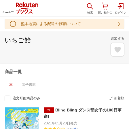
メニュー
熊本地震による配送の影響について
いちご飴
追加する
商品一覧
本
電子書籍
注文可能商品のみ
新着順
Bling Bling ダンス部女子の100日革
本
命!
2021年05月20日
発売