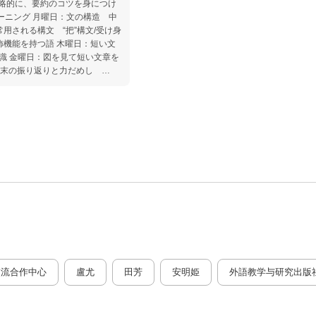
略的に、要約のコツを身につけ
ーニング 月曜日：文の構造 中
用される構文 “把”構文/受け身
飾機能を持つ語 木曜日：短い文
知識 金曜日：図を見て短い文章を
：週末の振り返りと力だめし
 ■第2週 要約の
 作文の書式 火曜日：文章の構
か（一） 要約の知識 木曜日：
 金曜日：要約の6要素 要約の
し （一）描写、（二）修辞 ■
月曜日：叙述方法（一） 順叙
述方法（二） 倒叙〔できごと
法（三） 挿叙〔関連内容を挿
〕 木曜日：タイトルの付け
：テーマを練り上げる テーマ
と力だめし （一）すぐれたタイ
交流合作中心
盧尤
田芳
安明姫
外語教学与研究出版