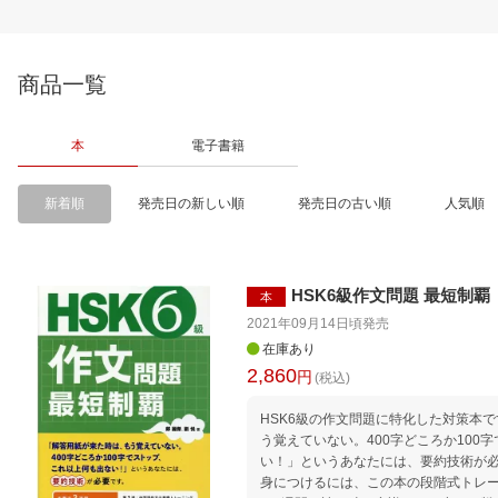
商品一覧
本
電子書籍
新着順
発売日の新しい順
発売日の古い順
人気順
HSK6級作文問題 最短制覇
本
2021年09月14日頃
発売
在庫あり
2,860
円
(税込)
HSK6級の作文問題に特化した対策本
う覚えていない。400字どころか100
い！」というあなたには、要約技術が
身につけるには、この本の段階式トレー