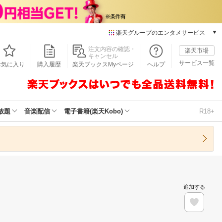
楽天グループのエンタメサービス
本/ゲーム/CD/DVD
注文内容の確認・
楽天市場
キャンセル
楽天ブックス
サービス一覧
お気に入り
購入履歴
楽天ブックスMyページ
ヘルプ
電子書籍
楽天Kobo
雑誌読み放題
楽天マガジン
放題
音楽配信
電子書籍(楽天Kobo)
R18+
音楽配信
楽天ミュージック
動画配信
楽天TV
動画配信ガイド
Rakuten PLAY
追加する
無料テレビ
Rチャンネル
チケット