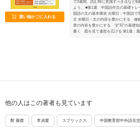
で3週間、読む時に意識すべき点など戦
よう。 ■第1週 中国語作文の基礎トレ
国語の文の基本構造 火曜日：中国語で常
買い物かごに入れる
文 水曜日：文の内容を豊かにする 修
章の内容を豊かにする “扩写”の基礎
書く 図を見て連想を広げる 第1週
（一）標点符号の使い方、（二）標点符号の書式の例
基礎トレーニング 月曜日：作文の書式
成 叙述文の構成 水曜日：要約とは何
要約とは何か（二） 要約のテクニック
6要素 第2週：週末の振り返りと力だめ
第3週 要約技術の強化トレーニング 
〔時間の順序で叙述する〕 火曜日：叙
の結果を最初に書く〕 水曜日：叙述方
入する〕と補叙〔説明的内容を補足する
方 タイトルの付け方について 金曜日
を練り上げる 第3週：週末の振り返り
他の人はこの
著者
も見ています
トルの条件、（二）タイトルの角度
鄭 麗傑
李貞愛
スプリックス
中国教育部中外語言