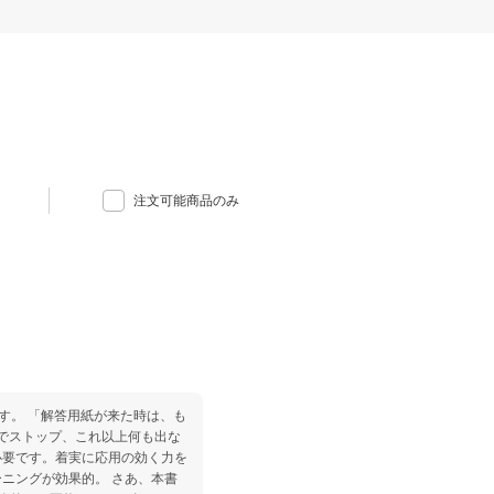
注文可能商品のみ
です。 「解答用紙が来た時は、も
字でストップ、これ以上何も出な
必要です。着実に応用の効く力を
ニングが効果的。 さあ、本書