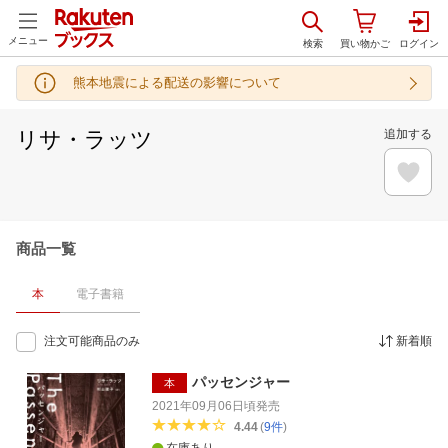
メニュー
熊本地震による配送の影響について
リサ・ラッツ
追加する
商品一覧
本
電子書籍
注文可能商品のみ
新着順
パッセンジャー
本
2021年09月06日頃
発売
4.44
(
9
件
)