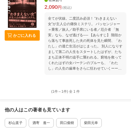
在庫あり
2,090
円
(税込)
全てが伏線。二度読み必須！ “わきまえない
女”が主人公の痛快ミステリ。 パッセンジャー
＝乗客／旅人／助手席にいる者／厄介者 「無
実」なら、なぜ逃げる── 【あらすじ】 階段か
かごに入れる
ら落ちて事故死した夫の死体を見た瞬間、「わ
たし」の逃亡生活がはじまった。 別人になりす
まして第二の人生をスタートしたはずが、たち
まち正体不明の追手に襲われる。窮地を救って
くれたはずの女バーテンのブルーも、「わた
し」の人生の歯車をさらに狂わせていくーー。
次々と名前を変え、外見を変えて逃亡する「わ
たし」とはいったい誰。なぜ、何から、逃げ続
けるのか。すべてのピースが一つにつながる驚
愕のクライマックスまで一気読み必至。 ターニ
(1件～
1
件)
全
1
件
ャ・デュボイス アミーリア・キーン デブラ・
メイズ エマ・ラーク ソニア・ルボヴィッチ ペ
ージ ジョー ノーラ・グラス
他の人はこの
著者
も見ています
杉山直子
酒寄 進一
田口俊樹
柴田元幸