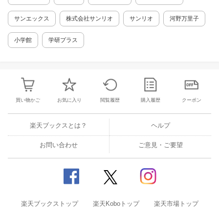
て……。 【甲斐とぼさりす】 ハッピーとの出
会いで変化した理央を見て、もやもやが消えな
サンエックス
株式会社サンリオ
サンリオ
河野万里子
い甲斐。クラスの友だちにも理央との仲を冷や
かされます。そこにぼさりす・ぷちと、くらら
小学館
学研プラス
がやってきて……。 ★ぼさにまるとは？ サン
リオ発のキャラクター。「人間ぼさにまる雇用
機会均等法」が制定された世の中で、ぼさぼさ
＝ありのままの自分であることに誇りを持ち、
自立的な生活を送っている生き物。ぼさうさ、
ぼさねこ、ぼさいぬなど、いろんな種類がいて
買い物かご
お気に入り
閲覧履歴
購入履歴
クーポン
人間の言葉を話す。
楽天ブックスとは？
ヘルプ
お問い合わせ
ご意見・ご要望
楽天ブックストップ
楽天Koboトップ
楽天市場トップ