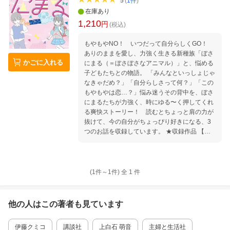
5
(
1
件
)
在庫あり
1,210
円
(税込)
もやもやNO！ いつだって自分らしくGO！
ありのままを愛し、力強く生きる新種族「ぼさ
かごに入れる
にまる（＝ぼさぼさなアニマル）」と、悩める
子どもたちとの物語。 「みんなといっしょじゃ
なきゃだめ？」「自分らしさって何？」「この
もやもやは恋…？」悩み迷うその背中を、ぼさ
にまるたちが力強く、時にゆる〜く押してくれ
る爽快ストーリー！ 読むとちょっと肩の力が
抜けて、今の自分がちょっぴり好きになる、3
つのお話を収録しています。 ★収録作品 【知
花とぼさうさ】 「理央とのおそろいコーデ、似
合わないからいやだなあ……。」おしゃれに悩
み、公園のベンチでため息をついていた知花。
そこに、にゅっとさしだされたぼさぼさな手と
(1件～
1
件)
全
1
件
やさいスティック。「とりあえず一本、いかが
でしゅか？」それが、ぼさうさ・くららとの出
会いで……。 【理央とぼさいぬ】 勉強もスポ
他の人はこの
著者
も見ています
ーツも、おしゃれもいつだって完璧な理央。で
もある日、ぼさいぬ・ハッピーから「寝起きの
伊藤クミコ
講談社
上白石 萌音
主婦と生活社
ぼさぼさな姿もかわいいよ！」と言われ