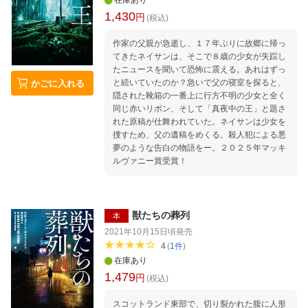
在庫あり
1,430
円
(税込)
作家の父親が急逝し、１７年ぶりに故郷に帰っ
てきたネイサンは、そこで８歳の少女が失踪し
たニュースを聞いて恐怖に震える。あれはずっ
と続いていたのか？急いで父の寝室を探ると、
かごに入れる
隠された靴箱の一番上に行方不明の少女と全く
同じ赤いリボン、そして「真夜中の王」と題さ
れた原稿が仕舞われていた。ネイサンは少女を
捜すため、父の遺稿をめくる。殺人犯による悪
夢のような告白の物語をー。２０２５年マッキ
ルヴァニー賞受賞！
獣たちの葬列
本
2021年10月15日頃
発売
4
(
1
件
)
在庫あり
1,479
円
(税込)
スコットランド東部で、切り裂かれた腹に人形