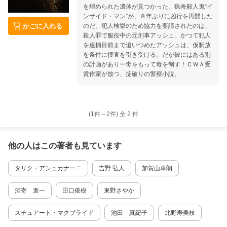
を埋められた遺体が見つかった。猟奇殺人鬼“イ
ンサイド・マン”が、８年ぶりに凶行を再開した
かごに入れる
のだ。犯人検挙のため協力を要請されたのは、
殺人罪で服役中の元刑事アッシュ。かつて犯人
を逮捕目前まで追いつめたアッシュは、仮釈放
を条件に捜査を引き受ける。だが彼にはある別
の計画がありー毒をもって毒を制す！ＣＷＡ受
賞作家が放つ、掟破りの警察小説。
(1件～
2
件)
全
2
件
他の人はこの
著者
も見ています
タリク・アシュカナーニ
吉野 弘人
加賀山卓朗
酒寄 進一
田口俊樹
東野さやか
スチュアート・マクブライド
池田 真紀子
北野寿美枝