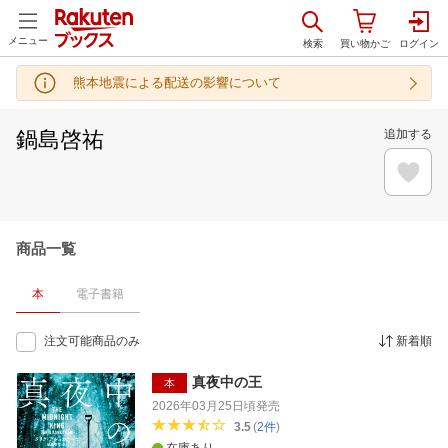
メニュー
熊本地震による配送の影響について
鍋島啓祐
追加する
商品一覧
本
電子書籍
注文可能商品のみ
新着順
真夜中の王
本
2026年03月25日頃
発売
3.5
(
2
件
)