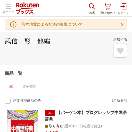
メニュー
熊本地震による配送の影響について
武信 彰 他編
追加する
商品一覧
本
電子書籍
注文可能商品のみ
新着順
【バーゲン本】プログレッシブ中国語
本
辞典
取り寄せ
(通常3〜9日程度で発送)