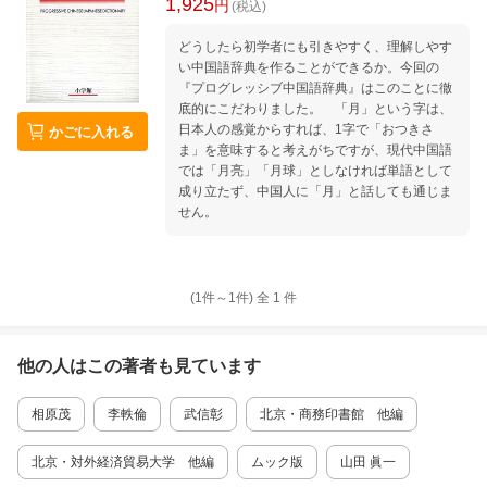
1,925
円
(税込)
どうしたら初学者にも引きやすく、理解しやす
い中国語辞典を作ることができるか。今回の
『プログレッシブ中国語辞典』はこのことに徹
底的にこだわりました。 「月」という字は、
日本人の感覚からすれば、1字で「おつきさ
かごに入れる
ま」を意味すると考えがちですが、現代中国語
では「月亮」「月球」としなければ単語として
成り立たず、中国人に「月」と話しても通じま
せん。
(1件～
1
件)
全
1
件
他の人はこの
著者
も見ています
相原茂
李軼倫
武信彰
北京・商務印書館 他編
北京・対外経済貿易大学 他編
ムック版
山田 眞一