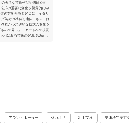
上もの著名な芸術作品や図解を多
と様式の重要な変化を視覚的に学
最古の芸術形態を起点に，イタリ
ンダ美術の社会的地位，さらには
た多彩かつ急進的な様式の変化を
 「ものの見方」 アートへの視覚
ロッパにみる芸術の起源 第3章
 年のトスカーナ美術 第4章 アー
に理論が必要な理由 第5章 17
章 17 世紀ースペイン美術の
の原理 第8章 ロココから革命
 世紀美術ー1765〜1840 年の
年のフランス美術 第11 章 モダニ
用語集
アラン・ポーター
林カオリ
池上英洋
美術検定実行