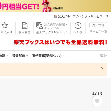
楽天グループのエンタメサービス
本/ゲーム/CD/DVD
注文内容の確認・
楽天市場
キャンセル
楽天ブックス
サービス一覧
お気に入り
購入履歴
楽天ブックスMyページ
ヘルプ
電子書籍
楽天Kobo
雑誌読み放題
楽天マガジン
放題
音楽配信
電子書籍(楽天Kobo)
R18+
音楽配信
楽天ミュージック
動画配信
楽天TV
動画配信ガイド
Rakuten PLAY
追加する
無料テレビ
Rチャンネル
チケット