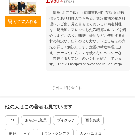
1,980
円
(税込)
『簡単! お寺ご飯』（徳間書店刊）英訳版 現役
僧侶であり料理人でもある、飯沼康祐の精進料
かごに入れる
理レシピ集。見た目もよくおいしい精進料理
を、現代風にアレンジした73種類のレシピを紹
介します。のり、味噌、醤油など、使用する食
材の解説や、出汁のとり方や、下ごしらえの方
法を詳しく解説します。定番の精進料理に加
え、チーズやにんにくを使わないヘルシーな
「精進イタリアン」のレシピも紹介していま
す。 The 73 recipes showcased in Zen Vegan
Food are incredibly beautiful and tasty, while al
so being nutritious, sustainable and ethically re
sponsible. Color photos show the finished dish
es, while comprehensive information on Japan
(1件～
1
件)
全
1
件
ese ingredients like seaweed, miso and tofu he
lps home cooks with shopping and preparatio
n. In this cookbook, readers will find: ・28 recip
他の人はこの
著者
も見ています
es for vegan congee-the traditional Asian rice p
orridge dish that is taking the West by storm. Th
iina
あらかわ菜美
ブイクック
西永良成
ese include Congee with Eggplant and Ginger,
Soymilk Congee and Congee with Saffron and
Chestnuts ・A chapter on Japanese-Italian dis
長谷川 弓子
ミラン・クンデラ
カノウユミコ