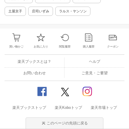
hes with recipes such as Grilled Turnips with M
ustard and Olive Sauce, Spaghetti with Pesto a
土屋京子
庄司いずみ
ラルス・ヤンソン
nd Shiitake and Mushroom Risotto with Nori Se
aweed ・Delicious condiments and starters to
brighten up any meal, such as Mushroom Miso
Paste and Crunchy Kombu Chips Zen Vegan B
asics – 精進料理とは The Basic Rules of Zen B
uddhist Temple Cooking – 精進料理のルール A
買い物かご
お気に入り
閲覧履歴
購入履歴
クーポン
Glossary of Ingredients – 使用される主な食材
Chapter 1: Make-ahead Basic and Snacks 下
ごしらえ方法の解説とおかずレシピ ・Two Kin
楽天ブックスとは？
ヘルプ
ds of Dashi Stock – 出汁のとり方 ・Deep-fried
Tofu with Mushroom Miso - 揚げ出し豆腐きのこ
お問い合わせ
ご意見・ご要望
あんかけのせなど Chapter 2: Delicious Conge
e Rice Porridge 雑炊、お粥レシピ ・Yuba Co
ngee – 湯葉のお粥 など Chapter 3: Zen Vega
n Main Dish メインおかずレシピ ・Mixed Si
mmered Vegetables – 筑前煮 など Chapter 4:
Zen Vegan Italian 精進イタリアンレシピ ・S
楽天ブックストップ
paghetti with “Meat”Sauce – 肉のかわりに豆腐
楽天Koboトップ
楽天市場トップ
を使ったミートソースパスタ など
このページの先頭に戻る