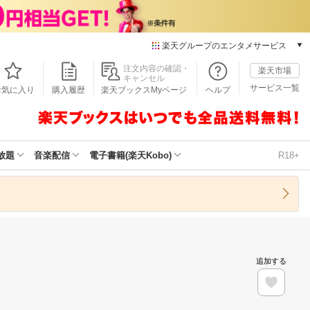
楽天グループのエンタメサービス
本/ゲーム/CD/DVD
注文内容の確認・
楽天市場
キャンセル
楽天ブックス
サービス一覧
お気に入り
購入履歴
楽天ブックスMyページ
ヘルプ
電子書籍
楽天Kobo
雑誌読み放題
楽天マガジン
放題
音楽配信
電子書籍(楽天Kobo)
R18+
音楽配信
楽天ミュージック
動画配信
楽天TV
動画配信ガイド
Rakuten PLAY
追加する
無料テレビ
Rチャンネル
チケット