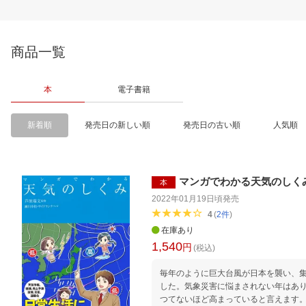
商品一覧
本
電子書籍
新着順
発売日の新しい順
発売日の古い順
人気順
マンガでわかる天気のしく
本
2022年01月19日頃
発売
4
(
2
件
)
在庫あり
1,540
円
(税込)
毎年のように巨大台風が日本を襲い、
した。気象災害に悩まされない年はあ
つてないほど高まっていると言えます。