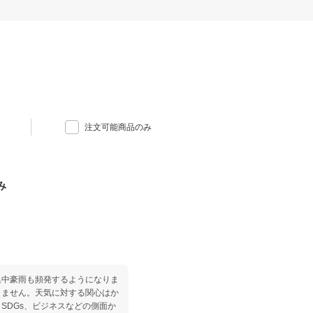
注文可能商品のみ
み
集中豪雨も頻発するようになりま
りません。天気に対する関心はか
SDGs、ビジネスなどの側面か