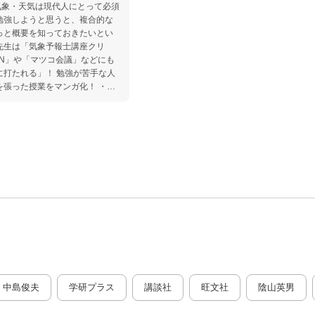
気象・天気は現代人にとって必須
っと概要を知っておきたいとい
AN」や「マツコ会議」などにも
に打たれる」！ 勉強が苦手な人
を張った授業をマンガ化！ ・天
温暖化 日常生活に欠かせない
先生厳選の気象現象（カラー写
天気の基本 ○雨はなぜ降
「気圧」 ○高気圧は晴れ、低気
○「前線」は暖気と寒気のケンカ
夏】なぜこんなに猛暑になった!?
【冬】雪を降らせる3つの要素と
台風はカーブする？ ○温暖化で
雨とゲリラ豪雨の違い ○竜巻と
ス」の活躍 ○天気図には情報が
高層」を読め ○警戒レベル情報
中島俊夫
学研プラス
講談社
旺文社
陰山英男