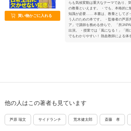
らも気候変動は重大なテーマであり、
の教養といえます。 ・でも、本格的に勉強しようと思うと、複合的な
知識が必要…… 本書は、教養としてざ
買い物かごに入れる
う人のための本です。 ・監修者の芦原先生は「気象予報士講座クリ
ア」で講師を務める傍らで、 「所JAP
出演。 ・授業では「風になる！」「雨
でもわかりやすい！ 熱血教師による体
気予報、健康、売上予測、投資、災害、
知恵が凝縮！ ・珍しい！美しい！芦原
真） ・文章と図解で丁寧に解説。 Chapter1 
る？雲はなぜできる？ ○空気が押す力が
圧は曇り ○「雲が空の8割」でも晴れ 
Chapter2 四季と日本の天気 【春】来るはライオン、去るは子羊 【梅
雨】なぜ、梅雨の終わりに豪雨が？ 【
【秋】3.5日で晴れと雨を繰り返す？ 
は？ Chapter3 台風と気象災害 ○台風の目はなぜ風が弱いのか？ ○台風
とスーパー台風の違いとは？ ○どうして
「大雨」と「干ばつ」が増加？ ○集中豪
他の人はこの
著者
も見ています
遭遇した場合の避難方法 Chapter4 深掘り天気予報 ○「観天望気」には
科学的根拠がある ○自動観測網「アメダ
凝縮されている ○天気図は「地上」と「
の改正に注目
芦原 瑞文
サイドランチ
荒木健太郎
斎藤 孝