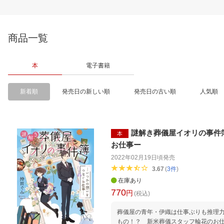
商品一覧
本
電子書籍
新着順
発売日の新しい順
発売日の古い順
人気順
謎解き葬儀屋イオリの事件
本
お仕事ー
2022年02月19日頃
発売
3.67
(
3
件
)
在庫あり
770
円
(税込)
葬儀屋の青年・伊織は仕事ぶりも推理
もの！？ 新米葬儀スタッフ輪花のお