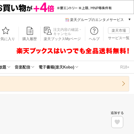
楽天グループのエンタメサービス
本/ゲーム/CD/DVD
注文内容の確認・
楽天市場
キャンセル
楽天ブックス
サービス一覧
お気に入り
購入履歴
楽天ブックスMyページ
ヘルプ
電子書籍
楽天Kobo
雑誌読み放題
楽天マガジン
放題
音楽配信
電子書籍(楽天Kobo)
R18+
音楽配信
楽天ミュージック
動画配信
楽天TV
動画配信ガイド
Rakuten PLAY
追加する
無料テレビ
Rチャンネル
チケット