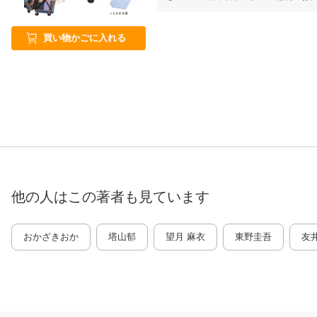
買い物かごに入れる
他の人はこの
著者
も見ています
おかざきおか
塔山郁
望月 麻衣
東野圭吾
友