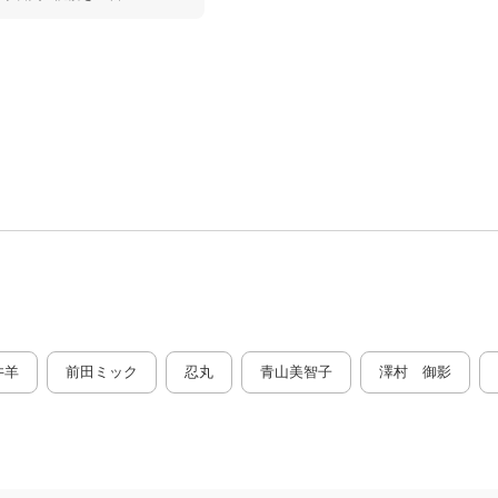
井羊
前田ミック
忍丸
青山美智子
澤村 御影