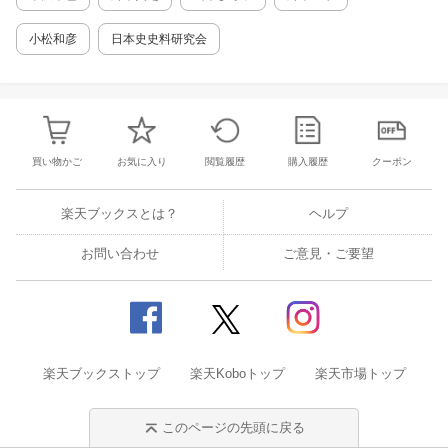
章 騎牛の疫神ー『融通念仏縁起絵巻』知恩院
蔵本・フリーア美術館蔵本「正嘉疫癘段」疫神
小松和彦
日本史史料研究会
図の検討ー はじめに／第一節 広隆寺牛祭の検
討／第二節 牛を連れた眷属／第三節 乞食と
疫神／おわりに 終章 図版一覧 あとがき 序章 第
一節 本書の課題／第二節 本書の構成 第一
章 古代・中世の験者 はじめに／第一節 験
者の定義／第二節 験者以前／第三節 験者と
買い物かご
お気に入り
閲覧履歴
購入履歴
クーポン
修験道／おわりに 第二章 護法童子考 はじめ
に／第一節 漢文記録・文書の護法／第二節
『日本国現報善悪霊異記』の護法／第三節
楽天ブックスとは？
ヘルプ
「つく」護法／第四節 修行と護法／おわりに
第三章 梓弓と鼓 はじめに／第一節 梓弓と鼓
お問い合わせ
ご意見・ご要望
の併用／第二節 『春日権現験記絵』のミコ／
第三節 護法占とヨリマシ加持／第四節 人の
霊・神の霊／おわりに 第四章 ヨリマシと験者
はじめに／第一節 「つく」と「よる」／第二
節 物付とミコ／第三節 ヨリマシ加持と遊戯
盤／おわりに 第五章 諸天・神祇と念仏ー『融
楽天ブックストップ
通念仏縁起絵巻』毘沙門天霊験譚の分析ー はじ
楽天Koboトップ
楽天市場トップ
めに／第一節 「毘沙門天名帳加入の段」／第
二節 「諸神諸天冥衆名帳加入の段」／第三
このページの先頭に戻る
節 「鳥畜善願に与するの段」／おわりに 第六