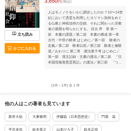
3,850
円
(税込)
人はモノノケをいかに調伏したのか？10〜14世
紀において憑霊を利用したヨリマシ加持をめぐ
る仏教と神祇信仰の交錯、それに関わった宗教
者の展開を明らかにする。 目次 序 章 第一
立ち読み
節 本書の課題／第二節 本書の構成 第一章
古代・中世の験者 はじめに／第一節 験者の
定義／第二節 験者以前／第三節 験者と修験
かごに入れる
道／おわりに 第二章 護法童子考 はじめに／
第一節 漢文記録・文書の護法／第二節 『日
本国現報善悪霊異記』の護法／第三節 「つ
く」護法／第四節 修行と護法／おわりに 第三
章 梓弓と鼓 はじめに／第一節 梓弓と鼓の併
用／第二節 『春日権現験記絵』のミコ／第三
節 護法占とヨリマシ加持／第四節 人の霊・
(1件～
1
件)
全
1
件
神の霊／おわりに 第四章 ヨリマシと験者 は
じめに／第一節 「つく」と「よる」／第二
節 物付とミコ／第三節 ヨリマシ加持と遊戯
他の人はこの
著者
も見ています
盤／おわりに 第五章 諸天・神祇と念仏ー『融
通念仏縁起絵巻』毘沙門天霊験譚の分析ー はじ
新井大祐
大東敬明
伊藤聡（日本思想史）
門屋 温
めに／第一節 「毘沙門天名帳加入の段」／第
二節 「諸神諸天冥衆名帳加入の段」／第三
節 「鳥畜善願に与するの段」／おわりに 第六
平沢卓也
鈴木英之
山本ひろ子
鈴木正崇