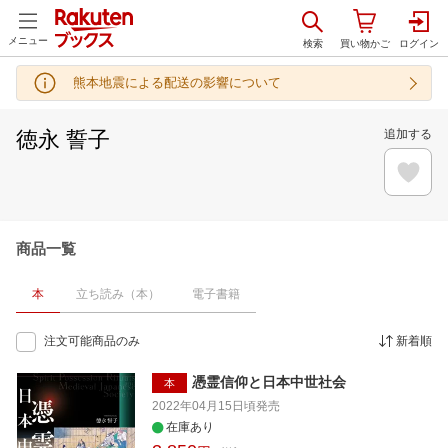
メニュー
熊本地震による配送の影響について
徳永 誓子
追加する
商品一覧
本
立ち読み（本）
電子書籍
注文可能商品のみ
新着順
憑霊信仰と日本中世社会
本
2022年04月15日頃
発売
在庫あり