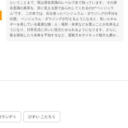
ということまで、実は潜在意識のレベルで全て知っています。 その潜
在意識の真実を、目に見える形であらわしてくれるのが“ペンジュラ
ム”です。 この本では、石を使ったペンジュラム・ダウジングの手法を
伝授。 ペンジュラム・ダウジングが行えるようになると、良いエネル
ギーを発している最適な物・人・場所・未来などを選ぶことが出来るよ
うになり、日常生活に大いに役立たせられるようになります。さらに、
龍を探知したり未来を予知するなど、直観力＆サイキック能力も磨かれ
ていきます。 あなたの人生の新たな可能性の扉を開く、ペンジュラム
ワールドへようこそ！ CONTENTS ●Lesson1 ペンジュラムのシステム
を知ろう ペンジュラムはなぜ当たるのか？ 潜在意識と顕在意識 全ての
人が心の奥底で真実を知っている 顕在意識に上げることで“知る”自覚が
できる …他 ●Lesson2 ペンジュラムでできること ペンジュラムを自
分や家族の健康に役立てよう！ ミネラルウォーターと水道水の測定 ペ
ンジュラムの大敵は“常識と思い込み” 思い込みは禁物！同じブランドが
地方によって違う？ ペンジュラムで様々な物の波動をチェックする ペ
ンジュラムは自分自身の思惑を覆す プラス波動とマイナス波動 “オーガ
ニックは身体に良い”は、単なる思い込み？ 認知バイアスの迷路 誰でも
波動が下がる“マイナス波動” 魔術印が切られた健康食品〜そのダイエッ
ト飲料大丈夫？〜 エネルギー断捨離をする！ …他 ●Lesson3 ペンジ
ュラムの行い方 基本的なペンジュラムの条件 金属だと“もらって”しまう
エネルギーを入れたペンジュラム？ ペンジュラムに絶対に必要な条件
はプラス波動 そのペンジュラム大丈夫？〜様々な今風ペンジュラム〜
口ランディ
ひすい こたろう
中立の立場で物事を判断すること ペンジュラムの大敵は先入観 先入観
をリセットするためには？ 認知バイアスのない人が達人に！ ペンジュ