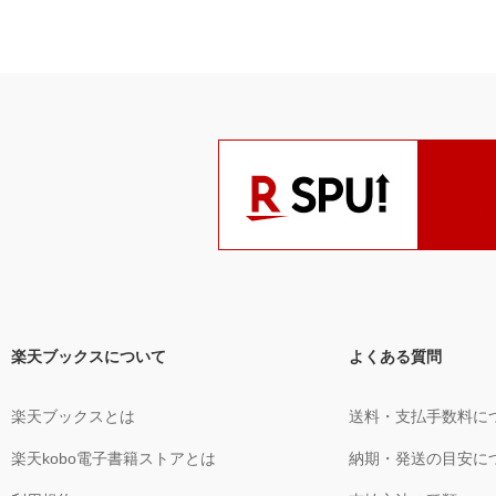
って浄化できる魔物が違 う （コラム
売繁盛の見返りにされた娘 ●第7章 空から落ちてきた女神 隕石の故郷
と小惑星帯 5種類の宇宙由来のエネルギ
ョとグランマンマーレは何者なのか？
楽天ブックスについて
よくある質問
楽天ブックスとは
送料・支払手数料に
楽天kobo電子書籍ストアとは
納期・発送の目安に