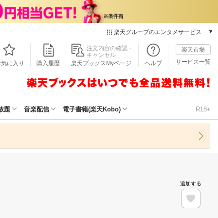
楽天グループのエンタメサービス
本/ゲーム/CD/DVD
注文内容の確認・
楽天市場
キャンセル
楽天ブックス
サービス一覧
お気に入り
購入履歴
楽天ブックスMyページ
ヘルプ
電子書籍
楽天Kobo
雑誌読み放題
楽天マガジン
放題
音楽配信
電子書籍(楽天Kobo)
R18+
音楽配信
楽天ミュージック
動画配信
楽天TV
動画配信ガイド
Rakuten PLAY
追加する
無料テレビ
Rチャンネル
チケット