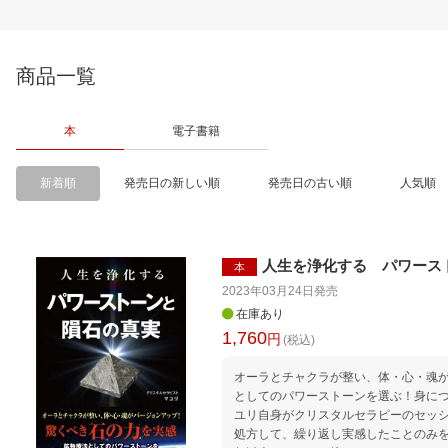
商品一覧
本
電子書籍
新着順
発売日の新しい順
発売日の古い順
人気順
人生を浄化する パワース
本
2023年03月24日
発売
在庫あり
1,760
円
(税込)
オーラとチャクラが整い、体・心・魂が
としてのパワーストーンを選ぶ！身につける！使う
ユリ自身がクリスタルセラピーのセッ
処方して、繰り返し実感したことのみを