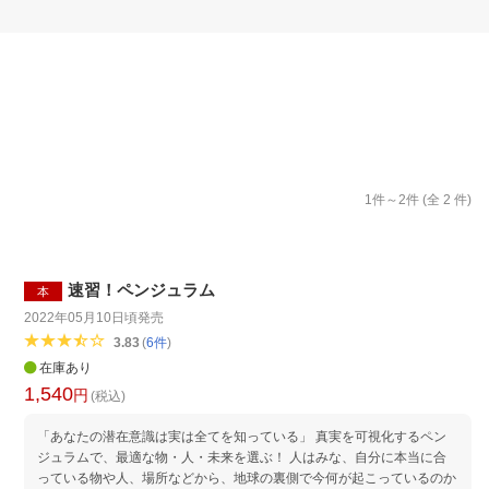
楽天チケット
エンタメニュース
推し楽
1
件～
2
件 (全
2
件)
速習！ペンジュラム
本
2022年05月10日頃
発売
3.83
(
6
件
)
在庫あり
1,540
円
(税込)
「あなたの潜在意識は実は全てを知っている」 真実を可視化するペン
ジュラムで、最適な物・人・未来を選ぶ！ 人はみな、自分に本当に合
っている物や人、場所などから、地球の裏側で今何が起こっているのか