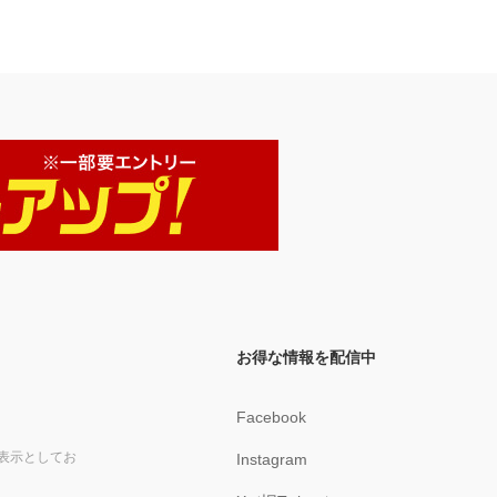
ラムへの質問の仕方 …他 ●Lesson4 ペンジュラムとパワーストーン
ペンジュラムでパワーストーンを選ぼう！ 石のエネルギーはオーラに
溶け込む！ …他 ●Lesson5 ペンジュラムで龍を探知＆未来を予知！
ペンジュラムを仕事に活かす エネルギーブロックとは何か？ 肉体やエ
ーテル体にあるエネルギーブロック “龍”を感知してみよう！ 琵琶湖の周
囲は龍の巣 猛烈な眠気の正体は 淡路島の巨大な龍 …他
お得な情報を配信中
Facebook
表示としてお
Instagram