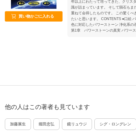
年以上にわたって培ってきた、クリス
識が詰まっています。 そして隕石もまた、自分自身が現場での知見を
重ねて会得したものです。 この驚くべ
買い物かごに入れる
たいと思います。 CONTENTS ●口絵 パワーストーンと隕石 チャクラの
色に対応したパワーストーン 浄化系の石
第1章 パワーストーンの真実 パワー
はエネルギーの器として使われてきた 
る四魂の玉 鉱物としての石自体の効果
ンは2タイプある なぜパワーストーン
ャクラは可視光線と共鳴してエネルギー
法は光療法 （コラム2）オーラはみえるものなのか？
ャクラとパワーストーン チャクラとは何
つのチャクラと人間の発達段階 （コラ
トーン 人間関係は波動の共鳴で起きる 
浄化できる石 ●第3章 自分に合ったパワーストーンを選ぶ パワースト
ーンの選び方 石でチャクラのバランス
に合った石を選ぶ ●第4章 パワーストーンの身につけ方と好転反応 パ
ワーストーンブレスのつけ方 パワース
ーンの好転反応 人を癒やすと石は変化する ●第5章 パワースト
他の人はこの
著者
も見ています
よる除霊 パワーストーンで人霊をあぶ
浄化する 人霊の浄化の方法 パワースト
5）夫のDVに苦しむ前世と幽霊 ●第6章 人外魔境に棲む存在を浄化す
加藤展生
堀田忠弘
鏡リュウジ
シグ・ロングレン
る 人外魔境の存在とは何か バクテリ
は、効く石が違う 隕石には3種類ある 