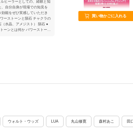
タルヒーラーとしての、経験と知
き効能をぜひ実感していただき
買い物かごに入れる
（水晶、アメジスト） 隕石 ●
ストーンとは何か パワーストーン
（コラム1）『犬夜叉』に出てく
 波動療法としてのパワーストー
はチャクラを活性化するのか？ チ
アップする パワーストーン療
 ●第2章 7つのチ
か？ チャクラの位置と機能 7
ム3）引き寄せの法則とパワース
浄化の石 （コラム4）なんでも
を整える ペンジュラムでその人
トーンの浄化の仕方 パワースト
ーンに
り出す パワーストーンで人霊を
ーンによる人霊の除霊 （コラム
ウォルト・ウッズ
LUA
丸山修寛
森村あこ
田
アとウイルスーー人霊と魔物で
鉄隕石にも種類がある 隕石によ