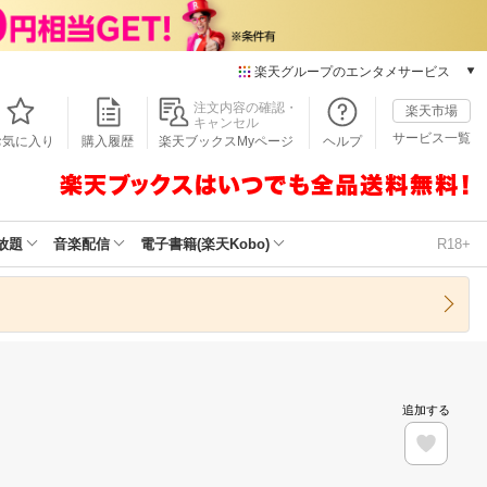
楽天グループのエンタメサービス
本/ゲーム/CD/DVD
注文内容の確認・
楽天市場
キャンセル
楽天ブックス
サービス一覧
お気に入り
購入履歴
楽天ブックスMyページ
ヘルプ
電子書籍
楽天Kobo
雑誌読み放題
楽天マガジン
放題
音楽配信
電子書籍(楽天Kobo)
R18+
音楽配信
楽天ミュージック
動画配信
楽天TV
動画配信ガイド
Rakuten PLAY
追加する
無料テレビ
Rチャンネル
チケット