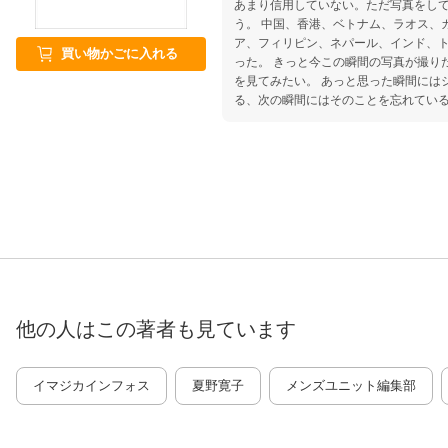
あまり信用していない。ただ写真をして
う。 中国、香港、ベトナム、ラオス、
ア、フィリピン、ネパール、インド、ト
買い物かごに入れる
った。 きっと今この瞬間の写真が撮り
を見てみたい。 あっと思った瞬間には
る、次の瞬間にはそのことを忘れている
う。 写真を撮るということは世界を発
さぁ今ここから Hello
他の人はこの
著者
も見ています
イマジカインフォス
夏野寛子
メンズユニット編集部