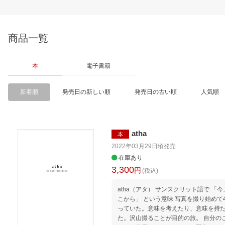
商品一覧
本
電子書籍
新着順
発売日の新しい順
発売日の古い順
人気順
atha
本
2022年03月29日頃
発売
在庫あり
3,300
円
(税込)
atha（アタ） サンスクリット語で 「今
こから」 という意味 写真を撮り始め
っていた。意味を考えたり、意味を持た
た。沢山撮ることが目的の旅。 自分の