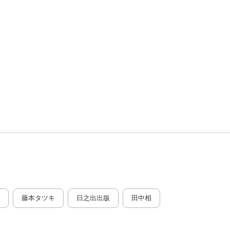
藤本タツキ
日之出出版
田中相