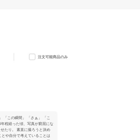
注文可能商品のみ
」 「この瞬間」 「さぁ」 「こ
て4年程経った頃、写真が窮屈にな
せたり。 素直に撮ろうと決め
ことや自分で考えていることは