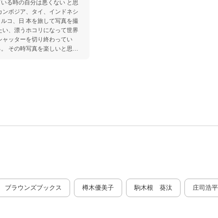
いる時の自分は悪くない と思
カンボジア、タイ、インドネシ
ルコ、日 本を旅して写真を撮
たい、漂うホコリになって世界
シャッターを切り終わってい
。 その時写真を楽しいと思
見し世界に触れるということ。
ブラウンズブックス
樽木優美子
駒木根 葵汰
庄司浩平